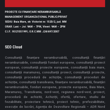
PROIECTE CU FINANȚARE NERAMBURSABILĂ
MANAGEMENT ORGANIZAȚIONAL PUBLIC/PRIVAT
SEDIU
: Baia Mare, str. Victoriei nr. 152D/2, jud. MM
ORAR
: Luni – Joi: 9AM – 7PM, Vineri: 9AM – 2PM
C.I.F.
: RO21551991;
O.R.C.MM
: J24/697/2007
SEO Cloud
Consultanță finanțare nerambursabilă, consultanță finanțări
nerambursabile, consultanță fonduri europene, consultanță proiect
european, consultanță proiecte europene, consultanță baia mare,
consultanță maramureș, consultanță proiect, consultanță proiecte,
consultanță procedură de achiziție, consultanță proceduri de
achiziție, consultanță transilvania, finanțare nerambursabilă, finanțări
nerambursabile, fonduri europene, proiecte europene, Baia Mare,
Maramureș, Transilvania, nord-vest, regiunea nord-vest, proiect,
procedură de achizitii, Achiziții, ofertă, ofertare, studiu de
fezabilitate, proiectare tehnică, proiect tehnic, prefezabilitate,
execuție de lucrări, Agenția de Dezvoltare Regională – ADR Nord