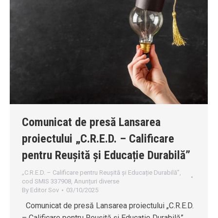
Comunicat de presă Lansarea
proiectului „C.R.E.D. – Calificare
pentru Reușită și Educație Durabilă”
„C.R.E.D. – Calificare pentru Reușită și Educație Durabilă”,
cod SMIS 337908
,
Anunțuri diverse
By
Editor Sov
03/10/2025
Comunicat de presă Lansarea proiectului „C.R.E.D.
– Calificare pentru Reușită și Educație Durabilă”