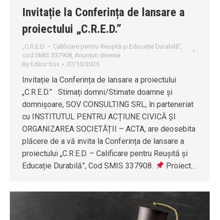
Invitație la Conferința de lansare a
proiectului „C.R.E.D.”
„C.R.E.D. – Calificare pentru Reușită și Educație Durabilă”,
cod SMIS 337908
,
Anunțuri diverse
By
Editor Sov
07/10/2025
Invitație la Conferința de lansare a proiectului
„C.R.E.D.” Stimați domni/Stimate doamne și
domnișoare, SOV CONSULTING SRL, în parteneriat
cu INSTITUTUL PENTRU ACȚIUNE CIVICĂ ȘI
ORGANIZAREA SOCIETĂȚII – ACTA, are deosebita
plăcere de a vă invita la Conferința de lansare a
proiectului „C.R.E.D. – Calificare pentru Reușită și
Educație Durabilă”, Cod SMIS 337908.
Proiect…