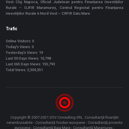
Vest Cluj Napoca, Oficiul Judetean pentru Finanțarea Investițiilor
Rurale – OJFIR Maramureș, Centrul Regional pentru Finanțarea
Investițiilor Rurale 6 Nord Vest – CRFIR Satu Mare
Trafic
Online Visitors:
0
Today's Views:
0
Yesterday's Views:
19
Last 30 Days Views:
10,798
Last 365 Days Views:
155,793
Total Views:
2,309,351
Copyright © 2007-2021 SOV Consulting SRL. Consultanță finanțări
nerambursabile - Consultanță fonduri europene - Consultanță proiecte
europene - Consultanță Baia Mare - Consultanță Maramureș -