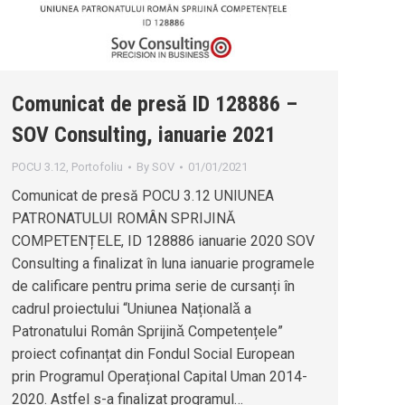
Comunicat de presă ID 128886 –
SOV Consulting, ianuarie 2021
POCU 3.12
,
Portofoliu
By
SOV
01/01/2021
Comunicat de presă POCU 3.12 UNIUNEA
PATRONATULUI ROMÂN SPRIJINĂ
COMPETENȚELE, ID 128886 ianuarie 2020 SOV
Consulting a finalizat în luna ianuarie programele
de calificare pentru prima serie de cursanți în
cadrul proiectului “Uniunea Naționalǎ a
Patronatului Român Sprijinǎ Competențele”
proiect cofinanțat din Fondul Social European
prin Programul Operațional Capital Uman 2014-
2020. Astfel s-a finalizat programul…