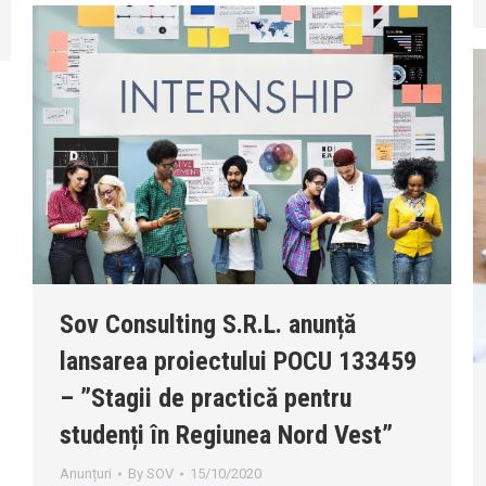
Sov Consulting S.R.L. anunță
lansarea proiectului POCU 133459
– ”Stagii de practică pentru
studenți în Regiunea Nord Vest”
Anunțuri
By
SOV
15/10/2020