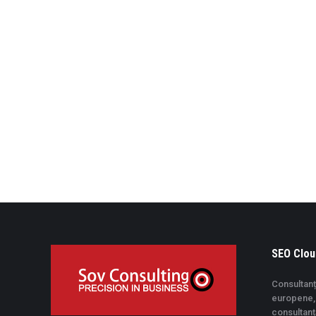
SEO Clou
Consultanț
europene, 
consultan