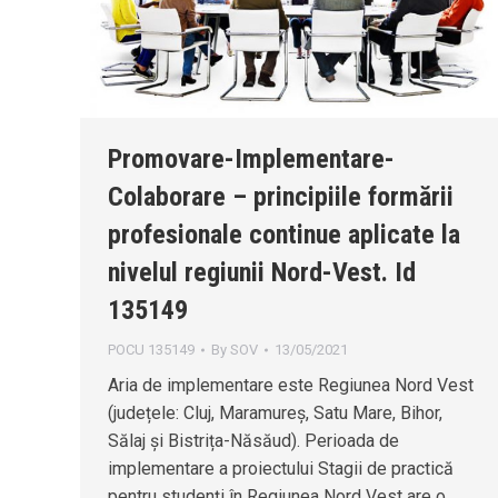
Promovare-Implementare-
Colaborare – principiile formării
profesionale continue aplicate la
nivelul regiunii Nord-Vest. Id
135149
POCU 135149
By
SOV
13/05/2021
Aria de implementare este Regiunea Nord Vest
(județele: Cluj, Maramureș, Satu Mare, Bihor,
Sălaj și Bistrița-Năsăud). Perioada de
implementare a proiectului Stagii de practică
pentru studenți în Regiunea Nord Vest are o