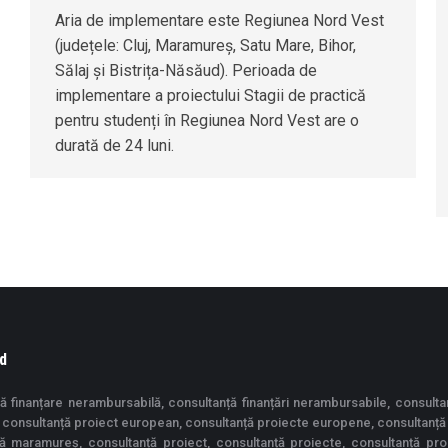
Aria de implementare este Regiunea Nord Vest
(județele: Cluj, Maramureș, Satu Mare, Bihor,
Sălaj și Bistrița-Năsăud). Perioada de
implementare a proiectului Stagii de practică
pentru studenți în Regiunea Nord Vest are o
durată de 24 luni.
d
ă finanțare nerambursabilă, consultanță finanțări nerambursabile, consulta
consultanță proiect european, consultanță proiecte europene, consultanță
ță maramureș, consultanță proiect, consultanță proiecte, consultanță pr