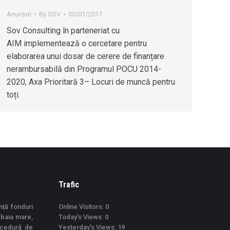
Anunțuri
By
SOV
30/01/2017
Sov Consulting în parteneriat cu
AIM implementează o cercetare pentru
elaborarea unui dosar de cerere de finanțare
nerambursabilă din Programul POCU 2014-
2020, Axa Prioritară 3– Locuri de muncă pentru
toți.
Trafic
nță fonduri
Online Visitors:
0
 baia mare,
Today's Views:
0
ocedură de
Yesterday's Views:
19