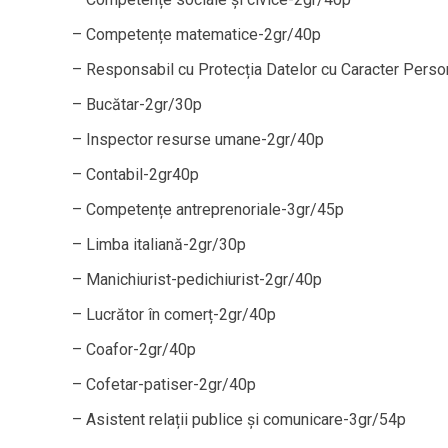
– Competențe matematice-2gr/40p
– Responsabil cu Protecția Datelor cu Caracter Pers
– Bucătar-2gr/30p
– Inspector resurse umane-2gr/40p
– Contabil-2gr40p
– Competențe antreprenoriale-3gr/45p
– Limba italiană-2gr/30p
– Manichiurist-pedichiurist-2gr/40p
– Lucrător în comerț-2gr/40p
– Coafor-2gr/40p
– Cofetar-patiser-2gr/40p
– Asistent relații publice și comunicare-3gr/54p