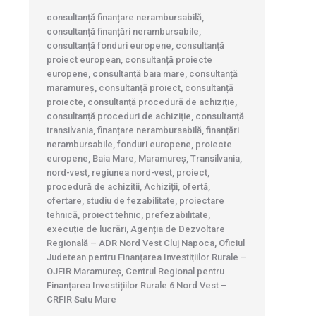
consultanță finanțare nerambursabilă,
consultanță finanțări nerambursabile,
consultanță fonduri europene, consultanță
proiect european, consultanță proiecte
europene, consultanță baia mare, consultanță
maramureș, consultanță proiect, consultanță
proiecte, consultanță procedură de achiziție,
consultanță proceduri de achiziție, consultanță
transilvania, finanțare nerambursabilă, finanțări
nerambursabile, fonduri europene, proiecte
europene, Baia Mare, Maramureș, Transilvania,
nord-vest, regiunea nord-vest, proiect,
procedură de achizitii, Achiziții, ofertă,
ofertare, studiu de fezabilitate, proiectare
tehnică, proiect tehnic, prefezabilitate,
execuție de lucrări, Agenția de Dezvoltare
Regională – ADR Nord Vest Cluj Napoca, Oficiul
Judetean pentru Finanțarea Investițiilor Rurale –
OJFIR Maramureș, Centrul Regional pentru
Finanțarea Investițiilor Rurale 6 Nord Vest –
CRFIR Satu Mare