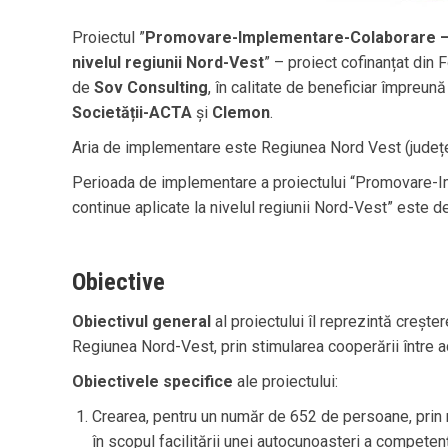
Proiectul ”
Promovare-Implementare-Colaborare – pr
nivelul regiunii Nord-Vest
” – proiect cofinanțat di
de
Sov Consulting
, în calitate de beneficiar împreună
Societății-ACTA
și
Clemon
.
Aria de implementare este Regiunea Nord Vest (județele
Perioada de implementare a proiectului “Promovare-Im
continue aplicate la nivelul regiunii Nord-Vest” este de
Obiective
Obiectivul general
al proiectului îl reprezintă crește
Regiunea Nord-Vest, prin stimularea cooperării între act
Obiectivele specifice
ale proiectului:
Crearea, pentru un număr de 652 de persoane, prin me
în scopul facilitării unei autocunoasteri a competenț