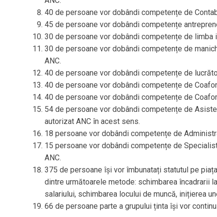
ANC.
40 de persoane vor dobândi competențe de Contabil,
45 de persoane vor dobândi competențe antreprenori
30 de persoane vor dobândi competențe de limba ita
30 de persoane vor dobândi competențe de manichiur
ANC.
40 de persoane vor dobândi competențe de lucrător 
40 de persoane vor dobândi competențe de Coafor, p
40 de persoane vor dobândi competențe de Coafor, p
54 de persoane vor dobândi competențe de Asistent 
autorizat ANC în acest sens.
18 persoane vor dobândi competențe de Administrator
15 persoane vor dobândi competențe de Specialist î
ANC.
375 de persoane își vor îmbunatați statutul pe piața
dintre următoarele metode: schimbarea încadrarii la
salariului, schimbarea locului de muncă, inițierea un
66 de persoane parte a grupului ținta își vor continu