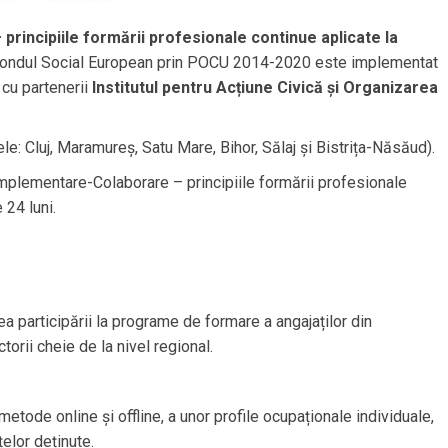
incipiile formării profesionale continue aplicate la
n Fondul Social European prin POCU 2014-2020 este implementat
 cu partenerii
Institutul pentru Acțiune Civică și Organizarea
: Cluj, Maramureș, Satu Mare, Bihor, Sălaj și Bistrița-Năsăud).
plementare-Colaborare – principiile formării profesionale
 24 luni.
rea participării la programe de formare a angajaților din
orii cheie de la nivel regional.
tode online și offline, a unor profile ocupaționale individuale,
elor deținute.