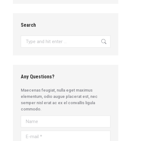
Search
Search:
Any Questions?
Maecenas feugiat, nulla eget maximus
elementum, odio augue placerat est, nec
semper nisl erat ac ex el convallis ligula
commodo.
Name
E-mail *