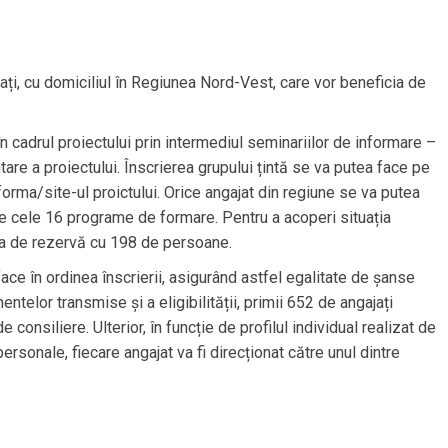
jați, cu domiciliul în Regiunea Nord-Vest, care vor beneficia de
 în cadrul proiectului prin intermediul seminariilor de informare –
re a proiectului. Înscrierea grupului țintă se va putea face pe
tforma/site-ul proictului. Orice angajat din regiune se va putea
ntre cele 16 programe de formare. Pentru a acoperi situația
ista de rezervă cu 198 de persoane.
 face în ordinea înscrierii, asigurând astfel egalitate de șanse
telor transmise și a eligibilității, primii 652 de angajați
e consiliere. Ulterior, în funcție de profilul individual realizat de
personale, fiecare angajat va fi direcționat către unul dintre