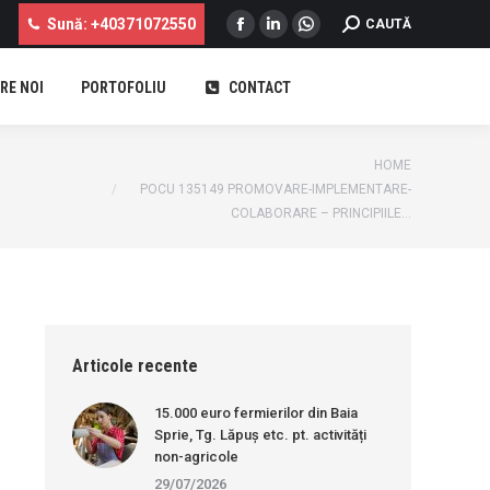
Sună: +40371072550
SEARCH:
CAUTĂ
Facebook
Linkedin
Whatsapp
page
page
page
RE NOI
PORTOFOLIU
CONTACT
opens
opens
opens
...
in
in
in
new
new
new
You are here:
HOME
window
window
window
POCU 135149 PROMOVARE-IMPLEMENTARE-
COLABORARE – PRINCIPIILE…
Articole recente
15.000 euro fermierilor din Baia
Sprie, Tg. Lăpuș etc. pt. activități
non-agricole
29/07/2026