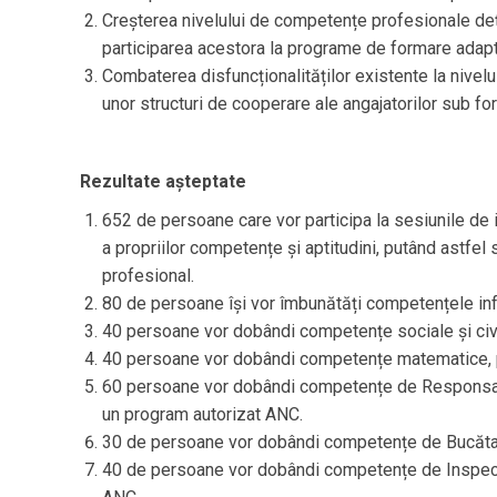
Creșterea nivelului de competențe profesionale de
participarea acestora la programe de formare adapta
Combaterea disfuncționalităților existente la nivelu
unor structuri de cooperare ale angajatorilor sub fo
Rezultate așteptate
652 de persoane care vor participa la sesiunile de 
a propriilor competențe și aptitudini, putând astfel 
profesional.
80 de persoane își vor îmbunătăți competențele info
40 persoane vor dobândi competențe sociale și civic
40 persoane vor dobândi competențe matematice, pr
60 persoane vor dobândi competențe de Responsabil 
un program autorizat ANC.
30 de persoane vor dobândi competențe de Bucătar, 
40 de persoane vor dobândi competențe de Inspecto