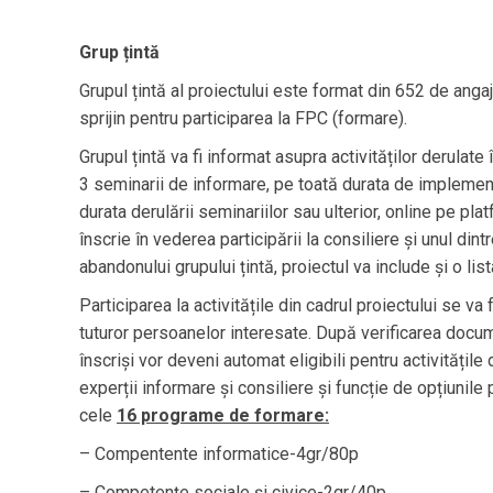
Grup țintă
Grupul țintă al proiectului este format din 652 de anga
sprijin pentru participarea la FPC (formare).
Grupul țintă va fi informat asupra activităților derulate
3 seminarii de informare, pe toată durata de implementa
durata derulării seminariilor sau ulterior, online pe pla
înscrie în vederea participării la consiliere și unul di
abandonului grupului țintă, proiectul va include și o l
Participarea la activitățile din cadrul proiectului se va
tuturor persoanelor interesate. După verificarea documen
înscriși vor deveni automat eligibili pentru activitățile d
experții informare și consiliere și funcție de opțiunile 
cele
16 programe de formare:
– Compentente informatice-4gr/80p
– Competențe sociale și civice-2gr/40p