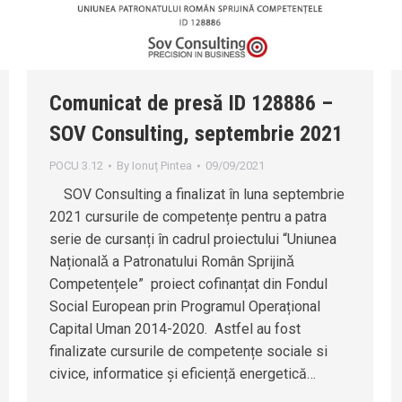
Comunicat de presă ID 128886 –
SOV Consulting, septembrie 2021
POCU 3.12
By
Ionuț Pintea
09/09/2021
SOV Consulting a finalizat în luna septembrie
2021 cursurile de competențe pentru a patra
serie de cursanți în cadrul proiectului “Uniunea
Naționalǎ a Patronatului Român Sprijinǎ
Competențele” proiect cofinanțat din Fondul
Social European prin Programul Operațional
Capital Uman 2014-2020. Astfel au fost
finalizate cursurile de competențe sociale si
civice, informatice și eficiență energetică…