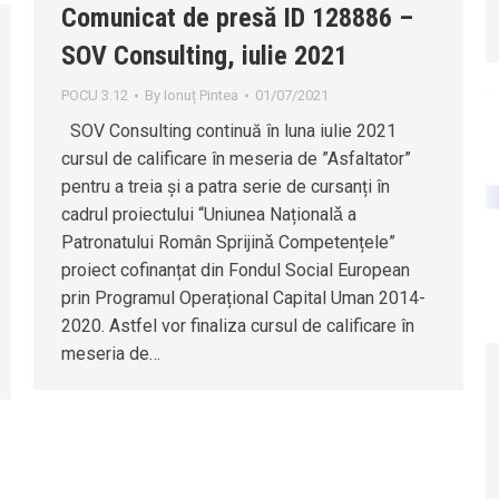
Comunicat de presă ID 128886 –
SOV Consulting, iulie 2021
POCU 3.12
By
Ionuț Pintea
01/07/2021
SOV Consulting continuă în luna iulie 2021
cursul de calificare în meseria de ”Asfaltator”
pentru a treia și a patra serie de cursanți în
cadrul proiectului “Uniunea Naționalǎ a
Patronatului Român Sprijinǎ Competențele”
proiect cofinanțat din Fondul Social European
prin Programul Operațional Capital Uman 2014-
2020. Astfel vor finaliza cursul de calificare în
meseria de…