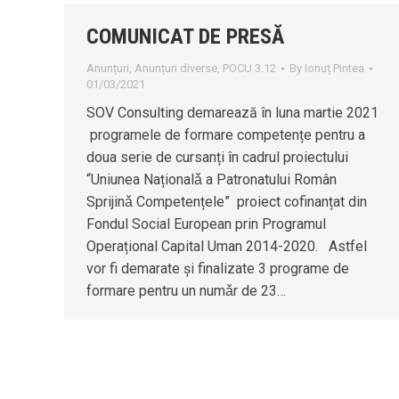
COMUNICAT DE PRESĂ
Anunțuri
,
Anunțuri diverse
,
POCU 3.12
By
Ionuț Pintea
01/03/2021
SOV Consulting demarează în luna martie 2021
programele de formare competențe pentru a
doua serie de cursanți în cadrul proiectului
“Uniunea Naționalǎ a Patronatului Român
Sprijinǎ Competențele” proiect cofinanțat din
Fondul Social European prin Programul
Operațional Capital Uman 2014-2020. Astfel
vor fi demarate și finalizate 3 programe de
formare pentru un numǎr de 23…