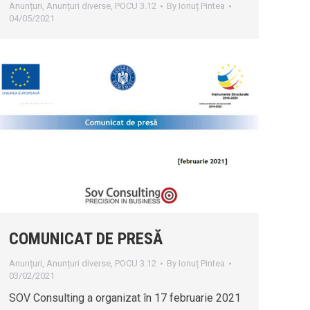
Anunțuri
,
Anunțuri diverse
,
POCU 3.12
By
Ionuț Pintea
04/05/2021
COMUNICAT DE PRESĂ
Anunțuri
,
Anunțuri diverse
,
POCU 3.12
By
Ionuț Pintea
03/02/2021
SOV Consulting a organizat în 17 februarie 2021