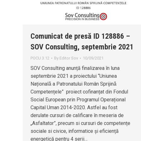
Comunicat de presă ID 128886 –
SOV Consulting, septembrie 2021
POCU 3.12
By
Editor Sov
10/09/2021
SOV Consulting anunță finalizarea în luna
septembrie 2021 a proiectului “Uniunea
Naționalǎ a Patronatului Român Sprijinǎ
Competențele” proiect cofinanțat din Fondul
Social European prin Programul Operațional
Capital Uman 2014-2020. Astfel au fost
derulate cursuri de calificare în meseria de
„Asfaltator”, precum si cursuri de competențe
sociale si civice, informatice și eficiență
energetică pentru 4 serii…