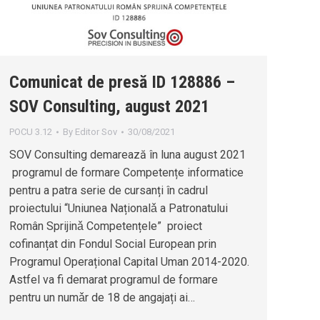
Comunicat de presă ID 128886 –
SOV Consulting, august 2021
POCU 3.12
By
Editor Sov
30/08/2021
SOV Consulting demarează în luna august 2021
programul de formare Competențe informatice
pentru a patra serie de cursanți în cadrul
proiectului “Uniunea Naționalǎ a Patronatului
Român Sprijinǎ Competențele” proiect
cofinanțat din Fondul Social European prin
Programul Operațional Capital Uman 2014-2020.
Astfel va fi demarat programul de formare
pentru un numǎr de 18 de angajați ai…