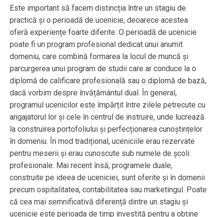
Este important să facem distincția între un stagiu de
practică și o perioadă de ucenicie, deoarece acestea
oferă experiențe foarte diferite. O perioadă de ucenicie
poate fi un program profesional dedicat unui anumit
domeniu, care combină formarea la locul de muncă și
parcurgerea unui program de studii care ar conduce la o
diplomă de calificare profesională sau o diplomă de bază,
dacă vorbim despre învățământul dual. În general,
programul ucenicilor este împărțit între zilele petrecute cu
angajatorul lor și cele în centrul de instruire, unde lucrează
la construirea portofoliului și perfecționarea cunoștințelor
în domeniu. În mod tradițional, uceniciile erau rezervate
pentru meserii și erau cunoscute sub numele de școli
profesionale. Mai recent însă, programele duale,
construite pe ideea de uceniciei, sunt oferite și în domenii
precum ospitalitatea, contabilitatea sau marketingul. Poate
că cea mai semnificativă diferență dintre un stagiu și
ucenicie este perioada de timp investită pentru a obține