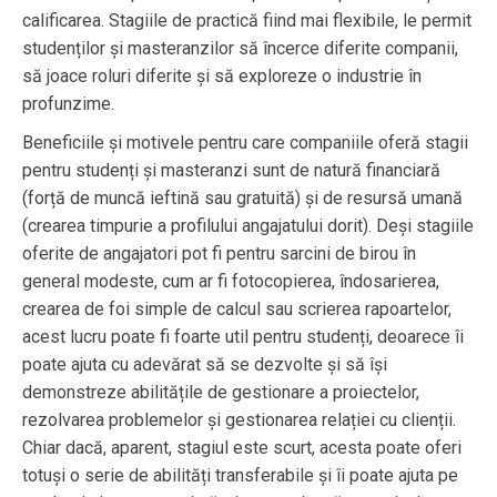
calificarea. Stagiile de practică fiind mai flexibile, le permit
studenților și masteranzilor să încerce diferite companii,
să joace roluri diferite și să exploreze o industrie în
profunzime.
Beneficiile și motivele pentru care companiile oferă stagii
pentru studenți și masteranzi sunt de natură financiară
(forță de muncă ieftină sau gratuită) și de resursă umană
(crearea timpurie a profilului angajatului dorit). Deși stagiile
oferite de angajatori pot fi pentru sarcini de birou în
general modeste, cum ar fi fotocopierea, îndosarierea,
crearea de foi simple de calcul sau scrierea rapoartelor,
acest lucru poate fi foarte util pentru studenți, deoarece îi
poate ajuta cu adevărat să se dezvolte și să își
demonstreze abilitățile de gestionare a proiectelor,
rezolvarea problemelor și gestionarea relației cu clienții.
Chiar dacă, aparent, stagiul este scurt, acesta poate oferi
totuși o serie de abilități transferabile și îi poate ajuta pe