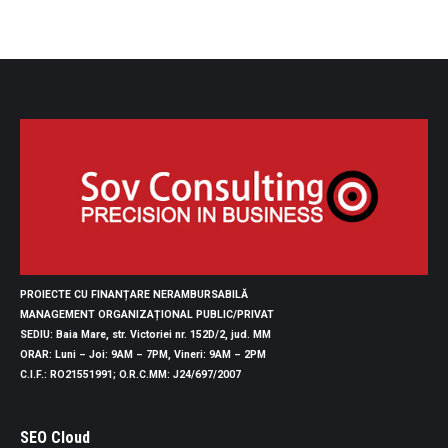
PROIECTE CU FINANȚARE NERAMBURSABILĂ
MANAGEMENT ORGANIZAȚIONAL PUBLIC/PRIVAT
SEDIU
: Baia Mare, str. Victoriei nr. 152D/2, jud. MM
ORAR
: Luni – Joi: 9AM – 7PM, Vineri: 9AM – 2PM
C.I.F.
: RO21551991;
O.R.C.MM
: J24/697/2007
SEO Cloud