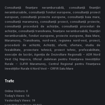
Consultanță finanțare nerambursabilă, consultanță finanțări
nerambursabile, consultanță fonduri europene, consultanță proiect
european, consultanță proiecte europene, consultanță baia mare,
consultanță maramureș, consultanță proiect, consultanță proiecte,
consultanță procedură de achiziție, consultanță proceduri de
achiziție, consultanță transilvania, finanțare nerambursabilă, finanțări
nerambursabile, fonduri europene, proiecte europene, Baia Mare,
Maramureș, Transilvania, nord-vest, regiunea nord-vest, proiect,
procedură de achizitii, Achiziții, ofertă, ofertare, studiu de
fezabilitate, proiectare tehnică, proiect tehnic, prefezabilitate,
execuție de lucrări, Agenția de Dezvoltare Regională – ADR Nord
Vest Cluj Napoca, Oficiul Judetean pentru Finanțarea Investițiilor
Rurale – OJFIR Maramureș, Centrul Regional pentru Finanțarea
Investițiilor Rurale 6 Nord Vest – CRFIR Satu Mare
Trafic
Online Visitors:
0
Today's Views:
14
Yesterday's Views:
19