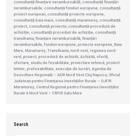
consultanță finanțare nerambursabilă, consultanță finanțări
nerambursabile, consultanță fonduri europene, consultanță
proiect european, consultanță proiecte europene,
consultanță baia mare, consultanță maramureș, consultanță
proiect, consultanță proiecte, consultanță procedură de
achiziție, consultanță proceduri de achiziție, consultanță
transilvania, finanțare nerambursabilă, finanțări
nerambursabile, fonduri europene, proiecte europene, Baia
Mare, Maramureș, Transilvania, nord-vest, regiunea nord-
vest, proiect, procedură de achizitii, Achiziții, ofertă,
ofertare, studiu de fezabilitate, proiectare tehnică, proiect
tehnic, prefezabilitate, execuție de lucrări, Agenția de
Dezvoltare Regională – ADR Nord Vest Cluj Napoca, Oficiul
Judetean pentru Finanțarea Investițiilor Rurale – OJFIR
Maramureș, Centrul Regional pentru Finanțarea Investițiilor
Rurale 6 Nord Vest – CRFIR Satu Mare
Search