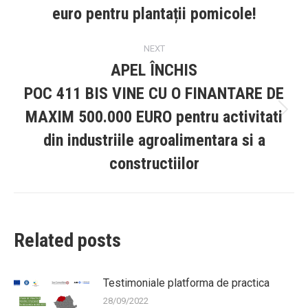
post:
euro pentru plantații pomicole!
NEXT
APEL ÎNCHIS
POC 411 BIS VINE CU O FINANTARE DE
MAXIM 500.000 EURO pentru activitati
Next
post:
din industriile agroalimentara si a
constructiilor
Related posts
Testimoniale platforma de practica
28/09/2022