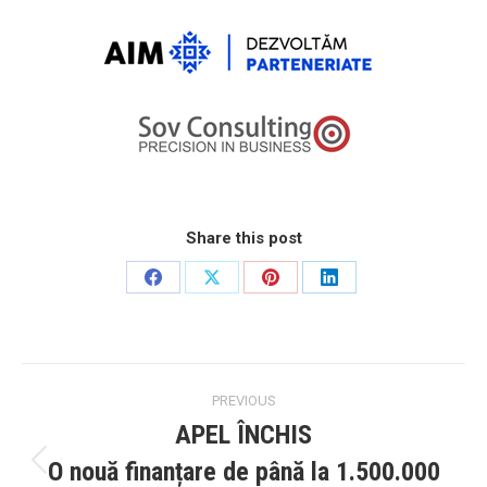
Share this post
Share
Share
Share
Share
on
on
on
on
Facebook
X
Pinterest
LinkedIn
Post
PREVIOUS
navigation
APEL ÎNCHIS
O nouă finanțare de până la 1.500.000
Previous