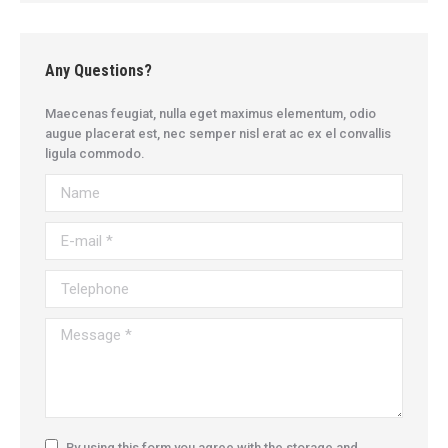
Any Questions?
Maecenas feugiat, nulla eget maximus elementum, odio
augue placerat est, nec semper nisl erat ac ex el convallis
ligula commodo.
Name
E-mail *
Telephone
Message *
By using this form you agree with the storage and