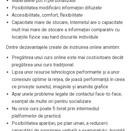
Materialele pot fi personalizate
Posibilitatea modificării informației difuzate
Accesibilitate, comfort, flexibilitate
Capacitate mare de stocare, Internetul are o capacitate
mult mai mare de stocare a informației comparativ cu
locațiile fizice sau hard discurile individule
Dintre dezavantajele create de instruirea online amintim:
Pregătirea unui curs online este mai costisitoare decât
pregătirea unui curs tradițional
Lipsa unor resurse tehnologice performante și a unor
conexiuni optime la rețea, de joasă performanță în ceea
ce privește sunetul, imaginile și anumite grafice
Apar unele probleme legate de contactul face-to-face,
esențial de multe ori pentru socializare
Nu orice curs poate fi livrat prin intermediul
platformelor de practică
Posibilitatea apariției, pe plan uman, a reducerii
capacității de exprimare verbală a examinatului, însoțită