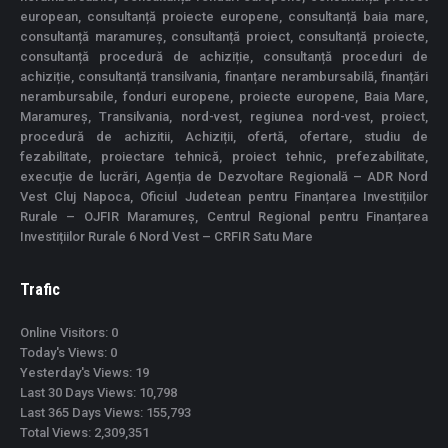
european, consultanță proiecte europene, consultanță baia mare,
consultanță maramureș, consultanță proiect, consultanță proiecte,
consultanță procedură de achiziție, consultanță proceduri de
achiziție, consultanță transilvania, finanțare nerambursabilă, finanțări
nerambursabile, fonduri europene, proiecte europene, Baia Mare,
Maramureș, Transilvania, nord-vest, regiunea nord-vest, proiect,
procedură de achizitii, Achiziții, ofertă, ofertare, studiu de
fezabilitate, proiectare tehnică, proiect tehnic, prefezabilitate,
execuție de lucrări, Agenția de Dezvoltare Regională – ADR Nord
Vest Cluj Napoca, Oficiul Judetean pentru Finanțarea Investițiilor
Rurale – OJFIR Maramureș, Centrul Regional pentru Finanțarea
Investițiilor Rurale 6 Nord Vest – CRFIR Satu Mare
Trafic
Online Visitors:
0
Today's Views:
0
Yesterday's Views:
19
Last 30 Days Views:
10,798
Last 365 Days Views:
155,793
Total Views:
2,309,351