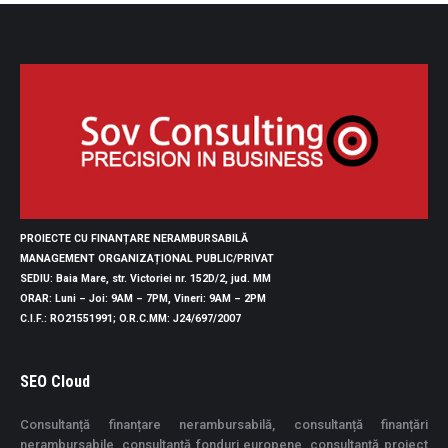
PROIECTE CU FINANȚARE NERAMBURSABILĂ
MANAGEMENT ORGANIZAȚIONAL PUBLIC/PRIVAT
SEDIU
: Baia Mare, str. Victoriei nr. 152D/2, jud. MM
ORAR
: Luni – Joi: 9AM – 7PM, Vineri: 9AM – 2PM
C.I.F.
: RO21551991;
O.R.C.MM
: J24/697/2007
SEO Cloud
Consultanță finanțare nerambursabilă, consultanță finanțări
nerambursabile, consultanță fonduri europene, consultanță proiect