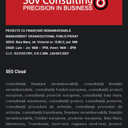
PROIECTE CU FINANȚARE NERAMBURSABILĂ
MANAGEMENT ORGANIZAȚIONAL PUBLIC/PRIVAT
SEDIU
: Baia Mare, str. Victoriei nr. 152D/2, jud. MM
ORAR
: Luni – Joi: 9AM – 7PM, Vineri: 9AM – 2PM
C.I.F.
: RO21551991;
O.R.C.MM
: J24/697/2007
SEO Cloud
Consultanță finanțare nerambursabilă, consultanță finanțări
nerambursabile, consultanță fonduri europene, consultanță proiect
european, consultanță proiecte europene, consultanță baia mare,
consultanță maramureș, consultanță proiect, consultanță proiecte,
consultanță procedură de achiziție, consultanță proceduri de
achiziție, consultanță transilvania, finanțare nerambursabilă, finanțări
nerambursabile, fonduri europene, proiecte europene, Baia Mare,
Maramureș, Transilvania, nord-vest, regiunea nord-vest, proiect,