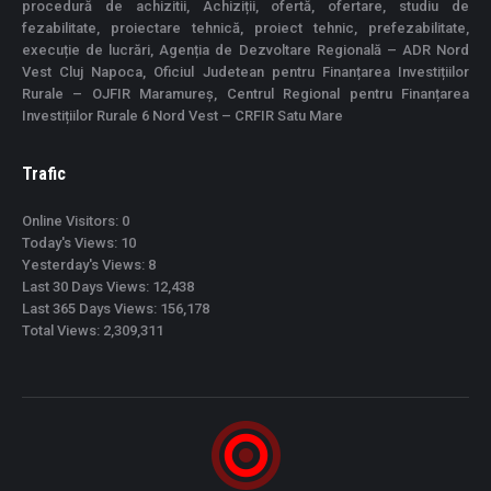
procedură de achizitii, Achiziții, ofertă, ofertare, studiu de
fezabilitate, proiectare tehnică, proiect tehnic, prefezabilitate,
execuție de lucrări, Agenția de Dezvoltare Regională – ADR Nord
Vest Cluj Napoca, Oficiul Judetean pentru Finanțarea Investițiilor
Rurale – OJFIR Maramureș, Centrul Regional pentru Finanțarea
Investițiilor Rurale 6 Nord Vest – CRFIR Satu Mare
Trafic
Online Visitors:
0
Today's Views:
10
Yesterday's Views:
8
Last 30 Days Views:
12,438
Last 365 Days Views:
156,178
Total Views:
2,309,311