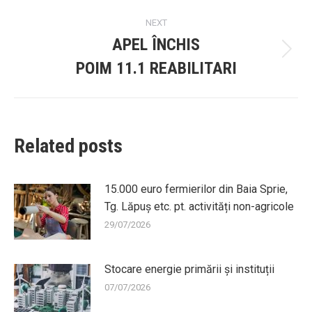
post:
NEXT
APEL ÎNCHIS
Next
POIM 11.1 REABILITARI
post:
Related posts
15.000 euro fermierilor din Baia Sprie,
Tg. Lăpuș etc. pt. activități non-agricole
29/07/2026
Stocare energie primării și instituții
07/07/2026