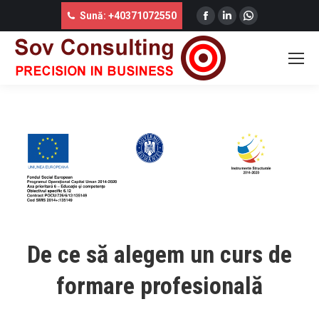
Facebook
Linkedin
Whatsapp
Sună: +40371072550
DE CE SĂ ALEGEM UN CURS DE FORMARE
page
page
page
PROFESIONALĂ
opens
opens
opens
You are here:
in
in
in
new
new
new
window
window
window
De ce să alegem un curs de
formare profesională