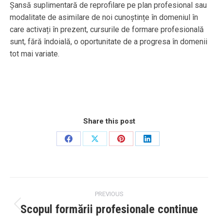
Șansă suplimentară de reprofilare pe plan profesional sau
modalitate de asimilare de noi cunoștințe în domeniul în
care activați în prezent, cursurile de formare profesională
sunt, fără îndoială, o oportunitate de a progresa în domenii
tot mai variate.
Share this post
Share
Share
Share
Share
on
on
on
on
Facebook
X
Pinterest
LinkedIn
Post
PREVIOUS
navigation
Scopul formării profesionale continue
Previous