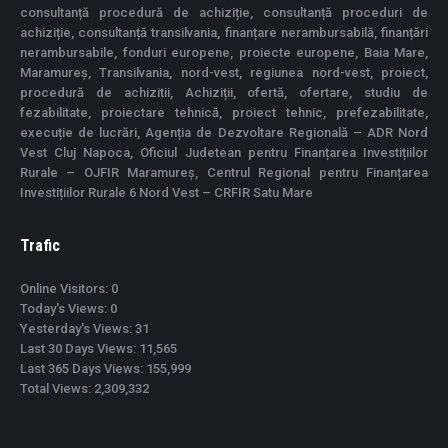
consultanță procedură de achiziție, consultanță proceduri de
achiziție, consultanță transilvania, finanțare nerambursabilă, finanțări
nerambursabile, fonduri europene, proiecte europene, Baia Mare,
Maramureș, Transilvania, nord-vest, regiunea nord-vest, proiect,
procedură de achizitii, Achiziții, ofertă, ofertare, studiu de
fezabilitate, proiectare tehnică, proiect tehnic, prefezabilitate,
execuție de lucrări, Agenția de Dezvoltare Regională – ADR Nord
Vest Cluj Napoca, Oficiul Judetean pentru Finanțarea Investițiilor
Rurale – OJFIR Maramureș, Centrul Regional pentru Finanțarea
Investițiilor Rurale 6 Nord Vest – CRFIR Satu Mare
Trafic
Online Visitors:
0
Today's Views:
0
Yesterday's Views:
31
Last 30 Days Views:
11,565
Last 365 Days Views:
155,999
Total Views:
2,309,332