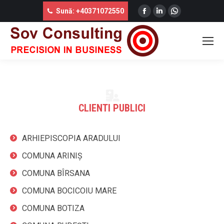
Facebook
Linkedin
Whatsapp
Sună: +40371072550
Clienți publici
page
page
page
opens
opens
opens
Portofoliu SOV Consulting
in
in
in
new
new
new
window
window
window
CLIENTI PUBLICI
ARHIEPISCOPIA ARADULUI
COMUNA ARINIȘ
COMUNA BÎRSANA
COMUNA BOCICOIU MARE
COMUNA BOTIZA