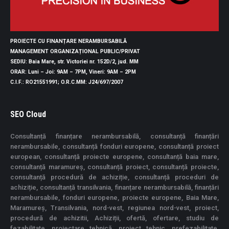
PROIECTE CU FINANȚARE NERAMBURSABILĂ
MANAGEMENT ORGANIZAȚIONAL PUBLIC/PRIVAT
SEDIU
: Baia Mare, str. Victoriei nr. 152D/2, jud. MM
ORAR
: Luni – Joi: 9AM – 7PM, Vineri: 9AM – 2PM
C.I.F.
: RO21551991;
O.R.C.MM
: J24/697/2007
SEO Cloud
Consultanță finanțare nerambursabilă, consultanță finanțări
nerambursabile, consultanță fonduri europene, consultanță proiect
european, consultanță proiecte europene, consultanță baia mare,
consultanță maramureș, consultanță proiect, consultanță proiecte,
consultanță procedură de achiziție, consultanță proceduri de
achiziție, consultanță transilvania, finanțare nerambursabilă, finanțări
nerambursabile, fonduri europene, proiecte europene, Baia Mare,
Maramureș, Transilvania, nord-vest, regiunea nord-vest, proiect,
procedură de achizitii, Achiziții, ofertă, ofertare, studiu de
fezabilitate, proiectare tehnică, proiect tehnic, prefezabilitate,