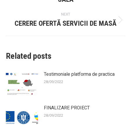
post:
NEXT
CERERE OFERTĂ SERVICII DE MASĂ
Next
post:
Related posts
Testimoniale platforma de practica
28/09/2022
FINALIZARE PROIECT
28/09/2022