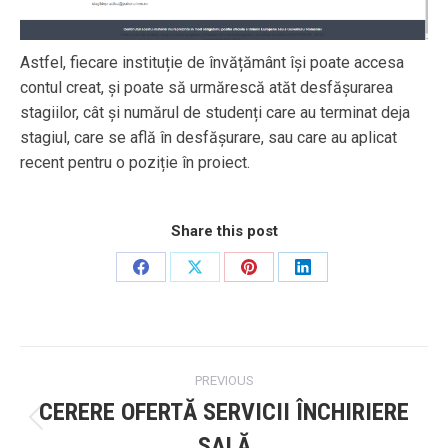
Astfel, fiecare instituție de învățământ își poate accesa
contul creat, și poate să urmărescă atăt desfășurarea
stagiilor, cât și numărul de studenți care au terminat deja
stagiul, care se află în desfășurare, sau care au aplicat
recent pentru o poziție în proiect.
Share this post
Share
Share
Share
Share
on
on
on
on
Facebook
X
Pinterest
LinkedIn
Post
PREVIOUS
navigation
CERERE OFERTĂ SERVICII ÎNCHIRIERE
Previous
SALĂ