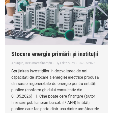
Stocare energie primării și instituții
Anunțuri
,
Rezumate finanțări
By
Editor Sov
07/07/2026
Sprijinirea investițiilor în dezvoltarea de noi
capacități de stocare a energiei electrice produsă
din surse regenerabile de energie pentru entități
publice (conform ghidului consultativ din
01.05.2026) 1. Cine poate cere finanţare (ajutor
financiar public nerambursabil / AFN) Entități
publice care fac parte dintr-una dintre următoarele