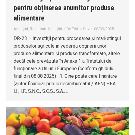
pentru obținerea anumitor produse
alimentare
Anunțuri
,
Rezumate finanțări
By
Editor Sov
08/09/2025
DR-23 – Investiţii pentru procesarea și marketingul
produselor agricole în vederea obţinerii unor
produse alimentare şi produse transformate, altele
decât cele prevăzute în Anexa 1 a Tratatului de
funcţionare a Uniunii Europene (conform ghidului
final din 08.08.2025) 1. Cine poate cere finanţare
(ajutor financiar public nerambursabil / AFN) P.F.A.,
I.I., I.F., S.N.C., S.C.S., S.A.,…