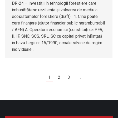
DR-24 – Investiții în tehnologii forestiere care
îmbunătățesc reziliența și valoarea de mediu a
ecosistemelor forestiere (draft) 1. Cine poate
cere finanţare (ajutor financiar public nerambursabil
/ AFN) A. Operatorii economici (constituiți ca PFA,
II, IF, SNC, SCS, SRL, SC cu capital privat înființată
în baza Legii nr. 15/1990, ocoale silvice de regim
individuale…
1
2
3
→