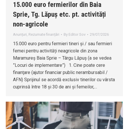
15.000 euro fermierilor din Baia
Sprie, Tg. Lăpuș etc. pt. activități
non-agricole
Anunțuri
,
Rezumate finanțări
By
Editor Sov
29/07/2026
15.000 euro pentru fermieri tineri și / sau fermieri
femei pentru activități neagricole din zona
Maramureș Baia Sprie – Târgu Lăpuș (a se vedea
”Locuri de implementare”) 1. Cine poate cere
finanţare (ajutor financiar public nerambursabil /
AFN) Sprijinul se acordă exclusiv tinerilor cu vârsta
cuprinsă între 18 și 30 de ani și femeilor,…