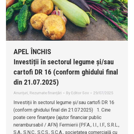
APEL ÎNCHIS
Investiții în sectorul legume și/sau
cartofi DR 16 (conform ghidului final
din 21.07.2025)
Anunțuri
,
Rezumate finanțări
By
Editor Sov
29/07/2025
Investiții în sectorul legume și/sau cartofi DR 16
(conform ghidului final din 21.07.2025) 1. Cine
poate cere finanţare (ajutor financiar public
nerambursabil / AFN) Fermierii (P.F.A., I.I., I.F., S.R.L.,
S.A., S.N.C., S.C.S., S.C.A., societatea comercială cu