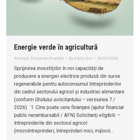
Energie verde în agricultură
Anunțuri
,
Rezumate finanțări
By
Editor Sov
06/07/2026
Sprijinirea investițiilor în noi capacități de
producere a energiei electrice produsă din surse
regenerabile pentru autoconsumul întreprinderilor
din cadrul sectorului agricol și industriei alimentare
(conform Ghidului solicitantului – versiunea 7 /
2026) 1. Cine poate cere finanţare (ajutor financiar
public nerambursabil / AFN) Solicitanți eligibili: –
întreprinderile din sectorul agricol
(microîntreprinderi, întreprinderi mici, mijlocii…