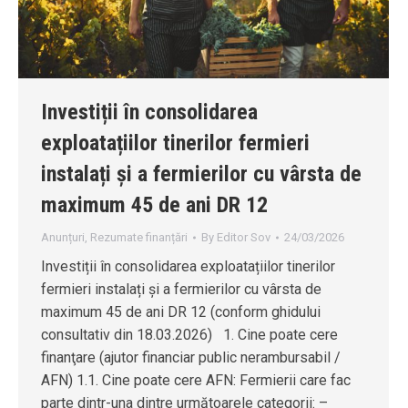
Investiții în consolidarea
exploatațiilor tinerilor fermieri
instalați și a fermierilor cu vârsta de
maximum 45 de ani DR 12
Anunțuri
,
Rezumate finanțări
By
Editor Sov
24/03/2026
Investiții în consolidarea exploatațiilor tinerilor
fermieri instalați și a fermierilor cu vârsta de
maximum 45 de ani DR 12 (conform ghidului
consultativ din 18.03.2026) 1. Cine poate cere
finanţare (ajutor financiar public nerambursabil /
AFN) 1.1. Cine poate cere AFN: Fermierii care fac
parte dintr-una dintre următoarele categorii: –