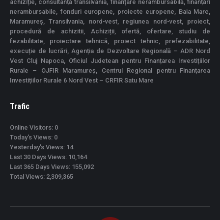
achiziție, consultanță transilvania, finanțare nerambursabilă, finanțări
nerambursabile, fonduri europene, proiecte europene, Baia Mare,
Maramureș, Transilvania, nord-vest, regiunea nord-vest, proiect,
procedură de achizitii, Achiziții, ofertă, ofertare, studiu de
fezabilitate, proiectare tehnică, proiect tehnic, prefezabilitate,
execuție de lucrări, Agenția de Dezvoltare Regională – ADR Nord
Vest Cluj Napoca, Oficiul Judetean pentru Finanțarea Investițiilor
Rurale – OJFIR Maramureș, Centrul Regional pentru Finanțarea
Investițiilor Rurale 6 Nord Vest – CRFIR Satu Mare
Trafic
Online Visitors:
0
Today's Views:
0
Yesterday's Views:
14
Last 30 Days Views:
10,164
Last 365 Days Views:
155,092
Total Views:
2,309,365