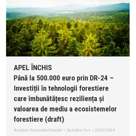
APEL ÎNCHIS
Până la 500.000 euro prin DR-24 –
Investiții în tehnologii forestiere
care îmbunătățesc reziliența și
valoarea de mediu a ecosistemelor
forestiere (draft)
Anunțuri
,
Rezumate finanțări
By
Editor Sov
26/07/2024