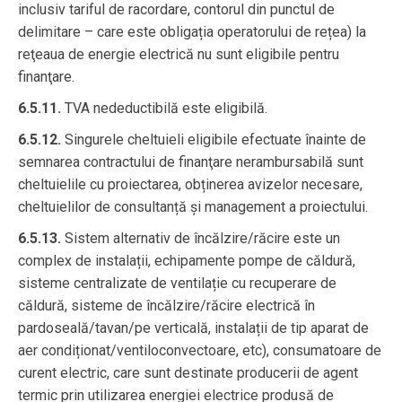
inclusiv tariful de racordare, contorul din punctul de
delimitare – care este obligația operatorului de rețea) la
reţeaua de energie electrică nu sunt eligibile pentru
finanţare.
6.5.11.
TVA nedeductibilă este eligibilă.
6.5.12.
Singurele cheltuieli eligibile efectuate înainte de
semnarea contractului de finanţare nerambursabilă sunt
cheltuielile cu proiectarea, obținerea avizelor necesare,
cheltuielilor de consultanță și management a proiectului.
6.5.13.
Sistem alternativ de încălzire/răcire este un
complex de instalații, echipamente pompe de căldură,
sisteme centralizate de ventilație cu recuperare de
căldură, sisteme de încălzire/răcire electrică în
pardoseală/tavan/pe verticală, instalații de tip aparat de
aer condiționat/ventiloconvectoare, etc), consumatoare de
curent electric, care sunt destinate producerii de agent
termic prin utilizarea energiei electrice produsă de