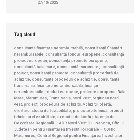
27/10/2025
Tag cloud
consultanță finanțare nerambursabilă, consultanță finanțări
nerambursabile, consultanță fonduri europene, consultanță
proiect european, consultanță proiecte europene,
consultanță baia mare, consultanță maramureș, consultanță
proiect, consultanță proiecte, consultanță procedură de
achiziție, consultanță proceduri de achiziție, consultanță
transilvania, finanțare nerambursabilă, finanțări
nerambursabile, fonduri europene, proiecte europene, Baia
Mare, Maramureș, Transilvania, nord-vest, regiunea nord-
vest, proiect, procedură de achizitii, Achiziții, ofertă,
ofertare, studiu de fezabilitate, proiectare tehnică, proiect
tehnic, prefezabilitate, execuție de lucrări, Agenția de
Dezvoltare Regională – ADR Nord Vest Cluj Napoca, Oficiul
Judetean pentru Finanțarea Investițiilor Rurale – OJFIR
Maramureș, Centrul Regional pentru Finanțarea Investițiilor