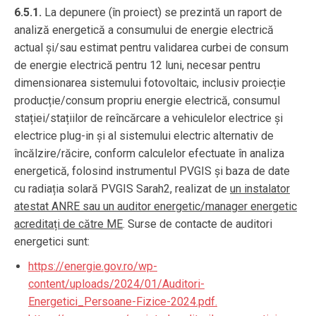
6.5.1.
La depunere (în proiect) se prezintă un raport de
analiză energetică a consumului de energie electrică
actual și/sau estimat pentru validarea curbei de consum
de energie electrică pentru 12 luni, necesar pentru
dimensionarea sistemului fotovoltaic, inclusiv proiecție
producție/consum propriu energie electrică, consumul
stației/stațiilor de reîncărcare a vehiculelor electrice și
electrice plug-in și al sistemului electric alternativ de
încălzire/răcire, conform calculelor efectuate în analiza
energetică, folosind instrumentul PVGIS și baza de date
cu radiația solară PVGIS Sarah2, realizat de
un instalator
atestat ANRE sau un auditor energetic/manager energetic
acreditați de către ME
. Surse de contacte de auditori
energetici sunt:
https://energie.gov.ro/wp-
content/uploads/2024/01/Auditori-
Energetici_Persoane-Fizice-2024.pdf.