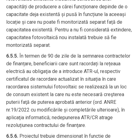
capacități de producere a cărei funcționare depinde de o
capacitate deja existentă și pusă în funcțiune la aceeași
locație și care nu poate fi monitorizată separat față de
capacitatea existentă. Pentru a nu fi considerată extindere,
capacitatea fotovoltaică nou instalată trebuie să fie
montorizată separat.
6.5.5.
În termen de 90 de zile de la semnarea contractelor
de finanțare, beneficiarii care sunt racordați la rețeaua
electrică au obligaţia de a introduce ATR-ul, respectiv
certificatul de racordare actualizat în situația în care
racordarea sistemului fotovoltaic se realizează la un loc
de consum existent la care nu este necesară creşterea
puterii faţă de puterea aprobată anterior (ord. ANRE
nr.19/2022 cu modificările și completările ulterioare), în
aplicaţia informatică; nedepunerea ATR/CR atrage
rezoluțiunea contractului de finanțare.
6.5.6.
Proiectul trebuie dimensionat în funcție de