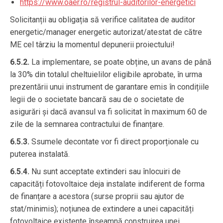
https://www.oaer.ro/registrul-auditorilor-energetici
Solicitanții au obligația să verifice calitatea de auditor
energetic/manager energetic autorizat/atestat de către
ME cel târziu la momentul depunerii proiectului!
6.5.2.
La implementare, se poate obține, un avans de până
la 30% din totalul cheltuielilor eligibile aprobate, în urma
prezentării unui instrument de garantare emis în condițiile
legii de o societate bancară sau de o societate de
asigurări și dacă avansul va fi solicitat în maximum 60 de
zile de la semnarea contractului de finanțare.
6.5.3.
Ssumele decontate vor fi direct proporționale cu
puterea instalată.
6.5.4.
Nu sunt acceptate extinderi sau înlocuiri de
capacități fotovoltaice deja instalate indiferent de forma
de finanțare a acestora (surse proprii sau ajutor de
stat/minimis); noțiunea de extindere a unei capacități
fotovoltaice existente înseamnă construirea unei