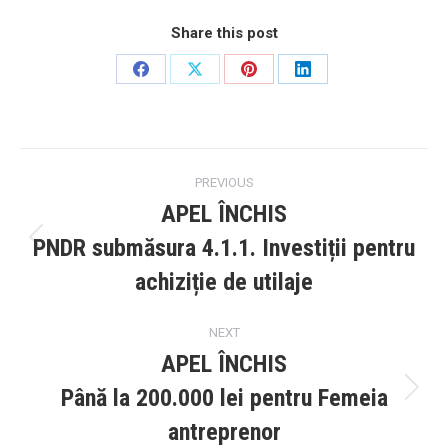
Share this post
Share
Share
Share
Share
on
on
on
on
Facebook
X
Pinterest
LinkedIn
Post
PREVIOUS
navigation
APEL ÎNCHIS
PNDR submăsura 4.1.1. Investiții pentru
Previous
post:
achiziție de utilaje
NEXT
APEL ÎNCHIS
Până la 200.000 lei pentru Femeia
Next
post:
antreprenor