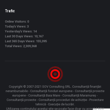
Trafic
Online Visitors:
0
Today's Views:
3
Yesterday's Views:
14
Last 30 Days Views:
10,167
Last 365 Days Views:
155,095
Total Views:
2,309,368
Copyright © 2007-2021 SOV Consulting SRL. Consultanță finanțări
nerambursabile - Consultanță fonduri europene - Consultanță proiecte
europene - Consultanță Baia Mare - Consultanță Maramureș -
Consultanță proiecte - Consultanță proceduri de achiziție - Proiectare
tehnică - Execuție de lucrări.
Utilizarea continutului acestui site se poate face doar cu acordul SOV