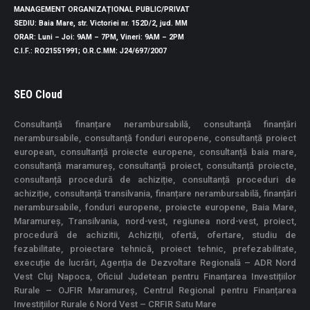
MANAGEMENT ORGANIZAȚIONAL PUBLIC/PRIVAT
SEDIU
: Baia Mare, str. Victoriei nr. 152D/2, jud. MM
ORAR
: Luni – Joi: 9AM – 7PM, Vineri: 9AM – 2PM
C.I.F.
: RO21551991;
O.R.C.MM
: J24/697/2007
SEO Cloud
Consultanță finanțare nerambursabilă, consultanță finanțări
nerambursabile, consultanță fonduri europene, consultanță proiect
european, consultanță proiecte europene, consultanță baia mare,
consultanță maramureș, consultanță proiect, consultanță proiecte,
consultanță procedură de achiziție, consultanță proceduri de
achiziție, consultanță transilvania, finanțare nerambursabilă, finanțări
nerambursabile, fonduri europene, proiecte europene, Baia Mare,
Maramureș, Transilvania, nord-vest, regiunea nord-vest, proiect,
procedură de achizitii, Achiziții, ofertă, ofertare, studiu de
fezabilitate, proiectare tehnică, proiect tehnic, prefezabilitate,
execuție de lucrări, Agenția de Dezvoltare Regională – ADR Nord
Vest Cluj Napoca, Oficiul Judetean pentru Finanțarea Investițiilor
Rurale – OJFIR Maramureș, Centrul Regional pentru Finanțarea
Investițiilor Rurale 6 Nord Vest – CRFIR Satu Mare