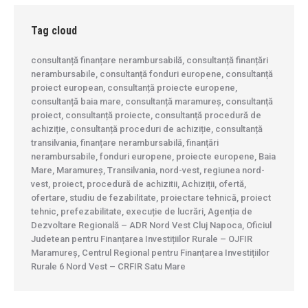
Tag cloud
consultanță finanțare nerambursabilă, consultanță finanțări
nerambursabile, consultanță fonduri europene, consultanță
proiect european, consultanță proiecte europene,
consultanță baia mare, consultanță maramureș, consultanță
proiect, consultanță proiecte, consultanță procedură de
achiziție, consultanță proceduri de achiziție, consultanță
transilvania, finanțare nerambursabilă, finanțări
nerambursabile, fonduri europene, proiecte europene, Baia
Mare, Maramureș, Transilvania, nord-vest, regiunea nord-
vest, proiect, procedură de achizitii, Achiziții, ofertă,
ofertare, studiu de fezabilitate, proiectare tehnică, proiect
tehnic, prefezabilitate, execuție de lucrări, Agenția de
Dezvoltare Regională – ADR Nord Vest Cluj Napoca, Oficiul
Judetean pentru Finanțarea Investițiilor Rurale – OJFIR
Maramureș, Centrul Regional pentru Finanțarea Investițiilor
Rurale 6 Nord Vest – CRFIR Satu Mare