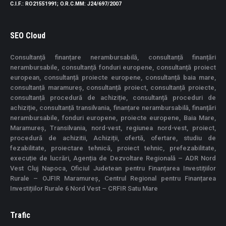
C.I.F.
: RO21551991;
O.R.C.MM
: J24/697/2007
SEO Cloud
Consultanță finanțare nerambursabilă, consultanță finanțări
nerambursabile, consultanță fonduri europene, consultanță proiect
european, consultanță proiecte europene, consultanță baia mare,
consultanță maramureș, consultanță proiect, consultanță proiecte,
consultanță procedură de achiziție, consultanță proceduri de
achiziție, consultanță transilvania, finanțare nerambursabilă, finanțări
nerambursabile, fonduri europene, proiecte europene, Baia Mare,
Maramureș, Transilvania, nord-vest, regiunea nord-vest, proiect,
procedură de achizitii, Achiziții, ofertă, ofertare, studiu de
fezabilitate, proiectare tehnică, proiect tehnic, prefezabilitate,
execuție de lucrări, Agenția de Dezvoltare Regională – ADR Nord
Vest Cluj Napoca, Oficiul Judetean pentru Finanțarea Investițiilor
Rurale – OJFIR Maramureș, Centrul Regional pentru Finanțarea
Investițiilor Rurale 6 Nord Vest – CRFIR Satu Mare
Trafic