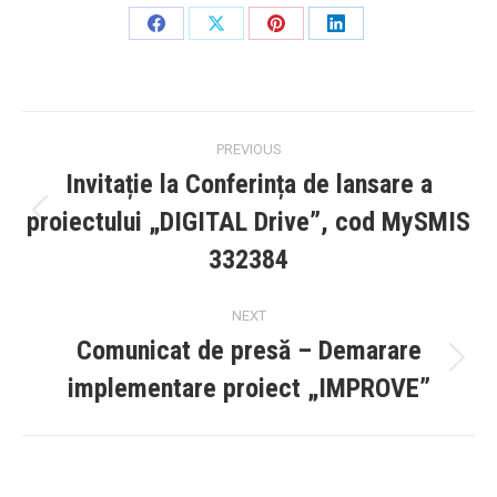
Share
Share
Share
Share
on
on
on
on
Facebook
X
Pinterest
LinkedIn
Post
PREVIOUS
navigation
Invitație la Conferința de lansare a
proiectului „DIGITAL Drive”, cod MySMIS
Previous
post:
332384
NEXT
Comunicat de presă – Demarare
Next
implementare proiect „IMPROVE”
post: