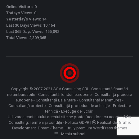
Online Visitors:
0
Today's Views:
0
Yesterday's Views:
14
Last 30 Days Views:
10,164
Last 365 Days Views:
155,092
Total Views:
2,309,365
Copyright © 2007-2021 SOV Consulting SRL. Consultanță finanțări
nerambursabile - Consultanță fonduri europene - Consultanță proiecte
europene - Consultanță Baia Mare - Consultanță Maramureș -
Consultanță proiecte - Consultanță proceduri de achiziție - Proiectare
tehnică - Execuție de lucrări.
Utilizarea continutului acestui site se poate face doar cu acordul SOV
Consulting:
Termeni și condiții
-
Politica GDPR
|
Realizat de:
Graffix
Development
Dream-Theme — truly
premium WordPress themes
Meniu subsol