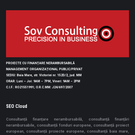
PROIECTE CU FINANȚARE NERAMBURSABILĂ
MANAGEMENT ORGANIZAȚIONAL PUBLIC/PRIVAT
SEDIU
: Baia Mare, str. Victoriei nr. 152D/2, jud. MM
ORAR
: Luni – Joi: 9AM – 7PM, Vineri: 9AM – 2PM
C.I.F.
: RO21551991;
O.R.C.MM
: J24/697/2007
SEO Cloud
Consultanță finanțare nerambursabilă, consultanță finanțări
nerambursabile, consultanță fonduri europene, consultanță proiect
european, consultanță proiecte europene, consultanță baia mare,