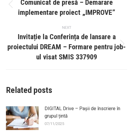
navigation
Comunicat de presă – Demarare
Previous
implementare proiect „IMPROVE”
post:
NEXT
Invitație la Conferința de lansare a
proiectului DREAM – Formare pentru job-
Next
post:
ul visat SMIS 337909
Related posts
DIGITAL Drive – Pașii de înscriere în
grupul țintă
07/11/2025