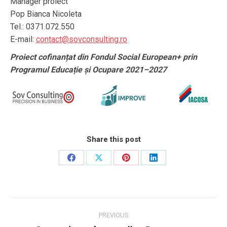
Manager proiect
Pop Bianca Nicoleta
Tel.: 0371.072.550
E-mail:
contact@sovconsulting.ro
Proiect cofinanțat din Fondul Social European+ prin
Programul Educație și Ocupare 2021–2027
Share this post
Share
Share
Share
Share
on
on
on
on
Facebook
X
Pinterest
LinkedIn
Post
PREVIOUS