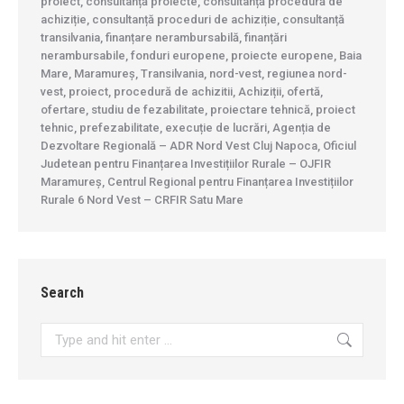
proiect, consultanță proiecte, consultanță procedură de
achiziție, consultanță proceduri de achiziție, consultanță
transilvania, finanțare nerambursabilă, finanțări
nerambursabile, fonduri europene, proiecte europene, Baia
Mare, Maramureș, Transilvania, nord-vest, regiunea nord-
vest, proiect, procedură de achizitii, Achiziții, ofertă,
ofertare, studiu de fezabilitate, proiectare tehnică, proiect
tehnic, prefezabilitate, execuție de lucrări, Agenția de
Dezvoltare Regională – ADR Nord Vest Cluj Napoca, Oficiul
Judetean pentru Finanțarea Investițiilor Rurale – OJFIR
Maramureș, Centrul Regional pentru Finanțarea Investițiilor
Rurale 6 Nord Vest – CRFIR Satu Mare
Search
Search: