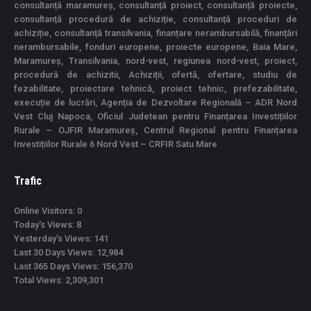
consultanță maramureș, consultanță proiect, consultanță proiecte,
consultanță procedură de achiziție, consultanță proceduri de
achiziție, consultanță transilvania, finanțare nerambursabilă, finanțări
nerambursabile, fonduri europene, proiecte europene, Baia Mare,
Maramureș, Transilvania, nord-vest, regiunea nord-vest, proiect,
procedură de achizitii, Achiziții, ofertă, ofertare, studiu de
fezabilitate, proiectare tehnică, proiect tehnic, prefezabilitate,
execuție de lucrări, Agenția de Dezvoltare Regională – ADR Nord
Vest Cluj Napoca, Oficiul Judetean pentru Finanțarea Investițiilor
Rurale – OJFIR Maramureș, Centrul Regional pentru Finanțarea
Investițiilor Rurale 6 Nord Vest – CRFIR Satu Mare
Trafic
Online Visitors:
0
Today's Views:
8
Yesterday's Views:
141
Last 30 Days Views:
12,984
Last 365 Days Views:
156,370
Total Views:
2,309,301