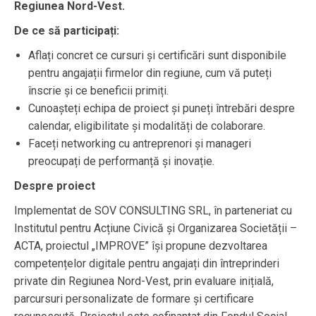
Regiunea Nord-Vest.
De ce să participați:
Aflați concret ce cursuri și certificări sunt disponibile
pentru angajații firmelor din regiune, cum vă puteți
înscrie și ce beneficii primiți.
Cunoașteți echipa de proiect și puneți întrebări despre
calendar, eligibilitate și modalități de colaborare.
Faceți networking cu antreprenori și manageri
preocupați de performanță și inovație.
Despre proiect
Implementat de SOV CONSULTING SRL, în parteneriat cu
Institutul pentru Acțiune Civică și Organizarea Societății –
ACTA, proiectul „IMPROVE” își propune dezvoltarea
competențelor digitale pentru angajați din întreprinderi
private din Regiunea Nord-Vest, prin evaluare inițială,
parcursuri personalizate de formare și certificare