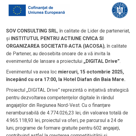
SOV CONSULTING SRL
, în calitate de Lider de parteneriat,
și
INSTITUTUL PENTRU ACTIUNE CIVICA SI
ORGANIZAREA SOCIETATII-ACTA (IACOSA)
, în calitate
de Partener, au deosebita onoare de a vă invita la
evenimentul de lansare a proiectului
„DIGITAL Drive”
.
Evenimentul va avea loc
miercuri, 15 octombrie 2025,
începând cu ora 17:00, la Hotel Diafan din Baia Mare.
Proiectul „DIGITAL Drive” reprezintă o inițiativă strategică
pentru dezvoltarea competențelor digitale în rândul
angajaților din Regiunea Nord-Vest. Cu o finanțare
nerambursabilă de 4.774.026,23 lei, din valoarea totală de
4.965.118,93 lei, proiectul va oferi, pe parcursul a 24 de
luni, programe de formare gratuite pentru 602 angajați,
contribuind astfel la creșterea competitivității și