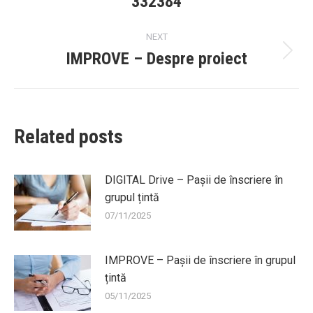
332384
post:
NEXT
IMPROVE – Despre proiect
Next
post:
Related posts
DIGITAL Drive – Pașii de înscriere în
grupul țintă
07/11/2025
IMPROVE – Pașii de înscriere în grupul
țintă
05/11/2025