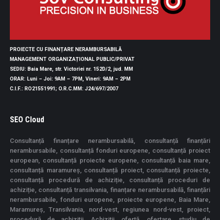
PROIECTE CU FINANȚARE NERAMBURSABILĂ
MANAGEMENT ORGANIZAȚIONAL PUBLIC/PRIVAT
SEDIU
: Baia Mare, str. Victoriei nr. 152D/2, jud. MM
ORAR
: Luni – Joi: 9AM – 7PM, Vineri: 9AM – 2PM
C.I.F.
: RO21551991;
O.R.C.MM
: J24/697/2007
SEO Cloud
Consultanță finanțare nerambursabilă, consultanță finanțări
nerambursabile, consultanță fonduri europene, consultanță proiect
european, consultanță proiecte europene, consultanță baia mare,
consultanță maramureș, consultanță proiect, consultanță proiecte,
consultanță procedură de achiziție, consultanță proceduri de
achiziție, consultanță transilvania, finanțare nerambursabilă, finanțări
nerambursabile, fonduri europene, proiecte europene, Baia Mare,
Maramureș, Transilvania, nord-vest, regiunea nord-vest, proiect,
procedură de achizitii, Achiziții, ofertă, ofertare, studiu de