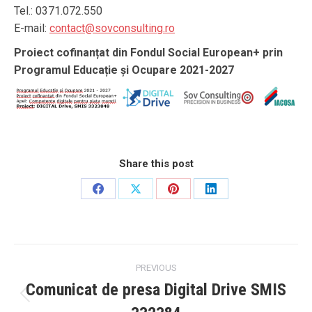
Tel.: 0371.072.550
E-mail:
contact@sovconsulting.ro
Proiect cofinanțat din Fondul Social European+ prin
Programul Educație și Ocupare 2021-2027
Share this post
Share
Share
Share
Share
on
on
on
on
Facebook
X
Pinterest
LinkedIn
Post
PREVIOUS
navigation
Comunicat de presa Digital Drive SMIS
Previous