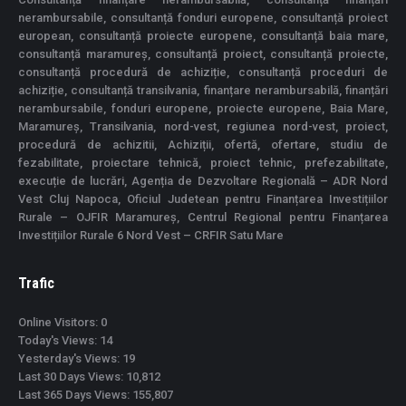
nerambursabile, consultanță fonduri europene, consultanță proiect
european, consultanță proiecte europene, consultanță baia mare,
consultanță maramureș, consultanță proiect, consultanță proiecte,
consultanță procedură de achiziție, consultanță proceduri de
achiziție, consultanță transilvania, finanțare nerambursabilă, finanțări
nerambursabile, fonduri europene, proiecte europene, Baia Mare,
Maramureș, Transilvania, nord-vest, regiunea nord-vest, proiect,
procedură de achizitii, Achiziții, ofertă, ofertare, studiu de
fezabilitate, proiectare tehnică, proiect tehnic, prefezabilitate,
execuție de lucrări, Agenția de Dezvoltare Regională – ADR Nord
Vest Cluj Napoca, Oficiul Judetean pentru Finanțarea Investițiilor
Rurale – OJFIR Maramureș, Centrul Regional pentru Finanțarea
Investițiilor Rurale 6 Nord Vest – CRFIR Satu Mare
Trafic
Online Visitors:
0
Today's Views:
14
Yesterday's Views:
19
Last 30 Days Views:
10,812
Last 365 Days Views:
155,807