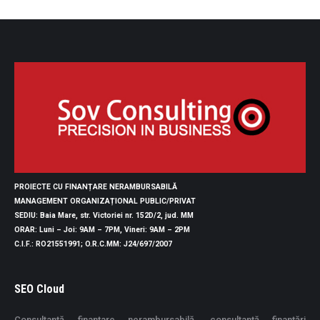
PROIECTE CU FINANȚARE NERAMBURSABILĂ
MANAGEMENT ORGANIZAȚIONAL PUBLIC/PRIVAT
SEDIU
: Baia Mare, str. Victoriei nr. 152D/2, jud. MM
ORAR
: Luni – Joi: 9AM – 7PM, Vineri: 9AM – 2PM
C.I.F.
: RO21551991;
O.R.C.MM
: J24/697/2007
SEO Cloud
Consultanță finanțare nerambursabilă, consultanță finanțări