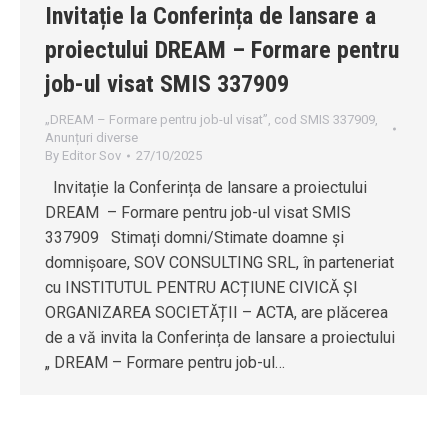
Invitație la Conferința de lansare a
proiectului DREAM – Formare pentru
job-ul visat SMIS 337909
„DREAM – Formare pentru job-ul visat”, cod SMIS 337909
,
Anunțuri diverse
By
Editor Sov
27/10/2025
Invitație la Conferința de lansare a proiectului
DREAM – Formare pentru job-ul visat SMIS
337909 Stimați domni/Stimate doamne și
domnișoare, SOV CONSULTING SRL, în parteneriat
cu INSTITUTUL PENTRU ACȚIUNE CIVICĂ ȘI
ORGANIZAREA SOCIETĂȚII – ACTA, are plăcerea
de a vă invita la Conferința de lansare a proiectului
„ DREAM – Formare pentru job-ul…