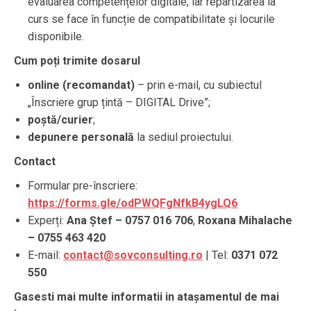
evaluarea competențelor digitale, iar repartizarea la
curs se face în funcție de compatibilitate și locurile
disponibile.
Cum poți trimite dosarul
online (recomandat)
– prin e-mail, cu subiectul
„Înscriere grup țintă – DIGITAL Drive”;
poștă/curier
;
depunere personală
la sediul proiectului.
Contact
Formular pre-înscriere:
https://forms.gle/odPWQFgNfkB4ygLQ6
Experți:
Ana Ștef – 0757 016 706
,
Roxana Mihalache
– 0755 463 420
E-mail:
contact@sovconsulting.ro
| Tel:
0371 072
550
Gasesti mai multe informatii in atașamentul de mai