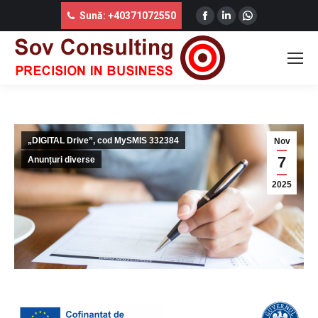
Facebook
Linkedin
Whatsapp
Sună: +40371072550
DIGITAL DRIVE – PAȘII DE ÎNSCRIERE ÎN GRUPUL
page
page
page
ȚINTĂ
opens
opens
opens
You are here:
in
in
in
new
new
new
window
window
window
„DIGITAL Drive”, cod MySMIS 332384
Nov
7
Anunțuri diverse
2025