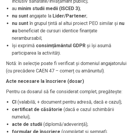
inclusiv sănătate/învățământ public);
au
minim studii medii (ISCED 3)
;
nu sunt
angajate la
Lider/Partener
;
nu sunt
în grupul țintă al altui proiect PEO similar și
nu
au
beneficiat de cursuri identice finanțate
nerambursabil;
își exprimă
consimțământul GDPR
și își asumă
participarea la activități.
Notă: în selecție poate fi verificat și domeniul angajatorului
(cu precădere CAEN 47 – comerț cu amănuntul).
Acte necesare la înscriere (dosar)
Pentru ca dosarul să fie considerat complet, pregătește:
CI
(valabilă; + document pentru adresă, dacă e cazul);
certificat de căsătorie
(dacă e cazul schimbării
numelui);
acte de studii
(diplomă/adeverință);
formular de înscriere
(completat și semnat);