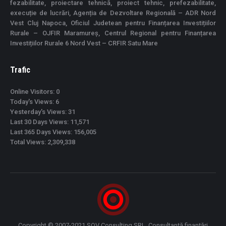
fezabilitate, proiectare tehnică, proiect tehnic, prefezabilitate,
execuție de lucrări, Agenția de Dezvoltare Regională – ADR Nord
Vest Cluj Napoca, Oficiul Judetean pentru Finanțarea Investițiilor
Rurale – OJFIR Maramureș, Centrul Regional pentru Finanțarea
Investițiilor Rurale 6 Nord Vest – CRFIR Satu Mare
Trafic
Online Visitors:
0
Today's Views:
6
Yesterday's Views:
31
Last 30 Days Views:
11,571
Last 365 Days Views:
156,005
Total Views:
2,309,338
Copyright © 2007-2021 SOV Consulting SRL. Consultanță finanțări