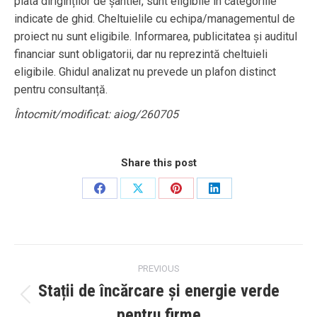
plata diriginților de șantier, sunt eligibile în categoriile
indicate de ghid. Cheltuielile cu echipa/managementul de
proiect nu sunt eligibile. Informarea, publicitatea și auditul
financiar sunt obligatorii, dar nu reprezintă cheltuieli
eligibile. Ghidul analizat nu prevede un plafon distinct
pentru consultanță.
Întocmit/modificat: aiog/260705
Share this post
Share
Share
Share
Share
on
on
on
on
Facebook
X
Pinterest
LinkedIn
Post
PREVIOUS
navigation
Stații de încărcare și energie verde
Previous
pentru firme