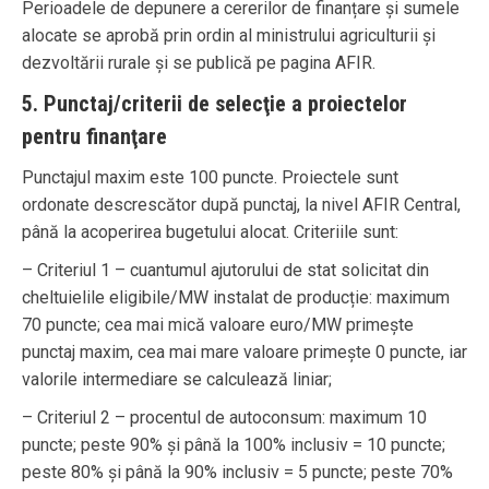
Perioadele de depunere a cererilor de finanțare și sumele
alocate se aprobă prin ordin al ministrului agriculturii și
dezvoltării rurale și se publică pe pagina AFIR.
5. Punctaj/criterii de selecţie a proiectelor
pentru finanţare
Punctajul maxim este 100 puncte. Proiectele sunt
ordonate descrescător după punctaj, la nivel AFIR Central,
până la acoperirea bugetului alocat. Criteriile sunt:
– Criteriul 1 – cuantumul ajutorului de stat solicitat din
cheltuielile eligibile/MW instalat de producție: maximum
70 puncte; cea mai mică valoare euro/MW primește
punctaj maxim, cea mai mare valoare primește 0 puncte, iar
valorile intermediare se calculează liniar;
– Criteriul 2 – procentul de autoconsum: maximum 10
puncte; peste 90% și până la 100% inclusiv = 10 puncte;
peste 80% și până la 90% inclusiv = 5 puncte; peste 70%