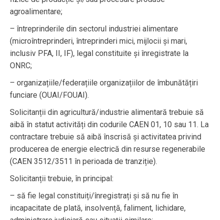
agroalimentare;
– întreprinderile din sectorul industriei alimentare
(microîntreprinderi, întreprinderi mici, mijlocii și mari,
inclusiv PFA, II, IF), legal constituite și înregistrate la
ONRC;
– organizațiile/federațiile organizațiilor de îmbunătățiri
funciare (OUAI/FOUAI).
Solicitanții din agricultură/industrie alimentară trebuie să
aibă în statut activități din codurile CAEN 01, 10 sau 11. La
contractare trebuie să aibă înscrisă și activitatea privind
producerea de energie electrică din resurse regenerabile
(CAEN 3512/3511 în perioada de tranziție).
Solicitanții trebuie, în principal:
– să fie legal constituiți/înregistrați și să nu fie în
incapacitate de plată, insolvență, faliment, lichidare,