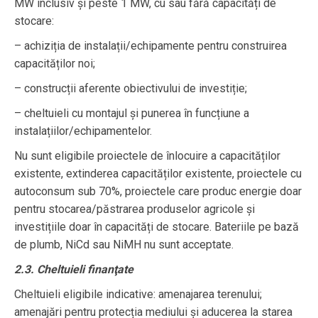
MW inclusiv și peste 1 MW, cu sau fără capacități de
stocare:
– achiziția de instalații/echipamente pentru construirea
capacităților noi;
– construcții aferente obiectivului de investiție;
– cheltuieli cu montajul și punerea în funcțiune a
instalațiilor/echipamentelor.
Nu sunt eligibile proiectele de înlocuire a capacităților
existente, extinderea capacităților existente, proiectele cu
autoconsum sub 70%, proiectele care produc energie doar
pentru stocarea/păstrarea produselor agricole și
investițiile doar în capacități de stocare. Bateriile pe bază
de plumb, NiCd sau NiMH nu sunt acceptate.
2.3. Cheltuieli finanţate
Cheltuieli eligibile indicative: amenajarea terenului;
amenajări pentru protecția mediului și aducerea la starea