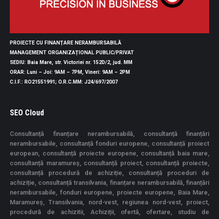
PROIECTE CU FINANȚARE NERAMBURSABILĂ
MANAGEMENT ORGANIZAȚIONAL PUBLIC/PRIVAT
SEDIU
: Baia Mare, str. Victoriei nr. 152D/2, jud. MM
ORAR
: Luni – Joi: 9AM – 7PM, Vineri: 9AM – 2PM
C.I.F.
: RO21551991;
O.R.C.MM
: J24/697/2007
SEO Cloud
Consultanță finanțare nerambursabilă, consultanță finanțări
nerambursabile, consultanță fonduri europene, consultanță proiect
european, consultanță proiecte europene, consultanță baia mare,
consultanță maramureș, consultanță proiect, consultanță proiecte,
consultanță procedură de achiziție, consultanță proceduri de
achiziție, consultanță transilvania, finanțare nerambursabilă, finanțări
nerambursabile, fonduri europene, proiecte europene, Baia Mare,
Maramureș, Transilvania, nord-vest, regiunea nord-vest, proiect,
procedură de achizitii, Achiziții, ofertă, ofertare, studiu de