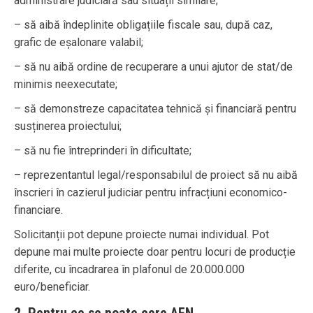
administrare judiciară sau situații similare;
– să aibă îndeplinite obligațiile fiscale sau, după caz,
grafic de eșalonare valabil;
– să nu aibă ordine de recuperare a unui ajutor de stat/de
minimis neexecutate;
– să demonstreze capacitatea tehnică și financiară pentru
susținerea proiectului;
– să nu fie întreprinderi în dificultate;
– reprezentantul legal/responsabilul de proiect să nu aibă
înscrieri în cazierul judiciar pentru infracțiuni economico-
financiare.
Solicitanții pot depune proiecte numai individual. Pot
depune mai multe proiecte doar pentru locuri de producție
diferite, cu încadrarea în plafonul de 20.000.000
euro/beneficiar.
2. Pentru ce se poate cere AFN