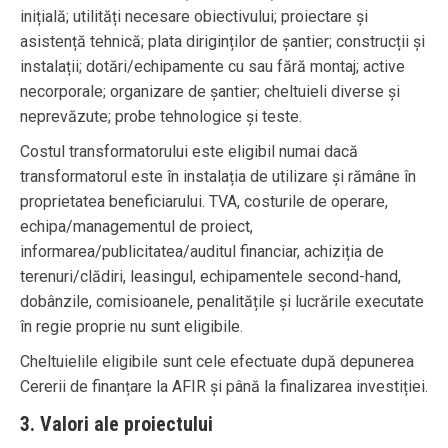
inițială; utilități necesare obiectivului; proiectare și
asistență tehnică; plata diriginților de șantier; construcții și
instalații; dotări/echipamente cu sau fără montaj; active
necorporale; organizare de șantier; cheltuieli diverse și
neprevăzute; probe tehnologice și teste.
Costul transformatorului este eligibil numai dacă
transformatorul este în instalația de utilizare și rămâne în
proprietatea beneficiarului. TVA, costurile de operare,
echipa/managementul de proiect,
informarea/publicitatea/auditul financiar, achiziția de
terenuri/clădiri, leasingul, echipamentele second-hand,
dobânzile, comisioanele, penalitățile și lucrările executate
în regie proprie nu sunt eligibile.
Cheltuielile eligibile sunt cele efectuate după depunerea
Cererii de finanțare la AFIR și până la finalizarea investiției.
3. Valori ale proiectului