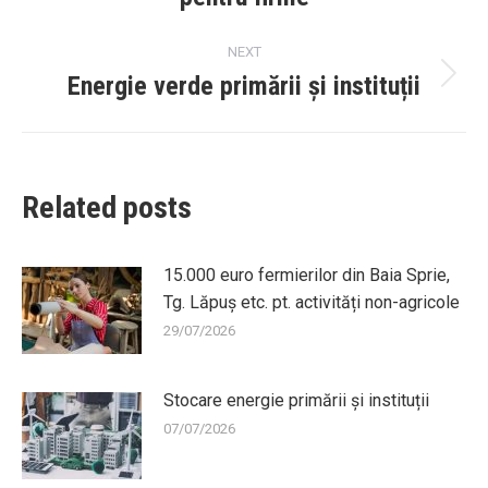
post:
NEXT
Energie verde primării și instituții
Next
post:
Related posts
15.000 euro fermierilor din Baia Sprie,
Tg. Lăpuș etc. pt. activități non-agricole
29/07/2026
Stocare energie primării și instituții
07/07/2026