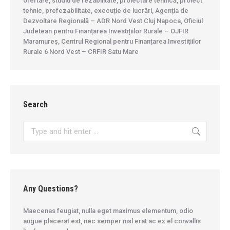
ofertare, studiu de fezabilitate, proiectare tehnică, proiect
tehnic, prefezabilitate, execuție de lucrări, Agenția de
Dezvoltare Regională – ADR Nord Vest Cluj Napoca, Oficiul
Judetean pentru Finanțarea Investițiilor Rurale – OJFIR
Maramureș, Centrul Regional pentru Finanțarea Investițiilor
Rurale 6 Nord Vest – CRFIR Satu Mare
Search
Search:
Any Questions?
Maecenas feugiat, nulla eget maximus elementum, odio
augue placerat est, nec semper nisl erat ac ex el convallis