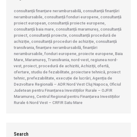
consultanță finanțare nerambursabilă, consultanță finanțări
nerambursabile, consultanță fonduri europene, consultanță
proiect european, consultanță proiecte europene,
consultanță baia mare, consultanță maramureș, consultanță
proiect, consultanță proiecte, consultanță procedură de
achiziție, consultanță proceduri de achiziție, consultanță
transilvania, finanțare nerambursabilă, finanțări
nerambursabile, fonduri europene, proiecte europene, Baia
Mare, Maramureș, Transilvania, nord-vest, regiunea nord-
vest, proiect, procedură de achizitii, Achiziții, ofertă,
ofertare, studiu de fezabilitate, proiectare tehnică, proiect
tehnic, prefezabilitate, execuție de lucrări, Agenția de
Dezvoltare Regională – ADR Nord Vest Cluj Napoca, Oficiul
Judetean pentru Finanțarea Investițiilor Rurale – OJFIR
Maramureș, Centrul Regional pentru Finanțarea Investițiilor
Rurale 6 Nord Vest – CRFIR Satu Mare
Search