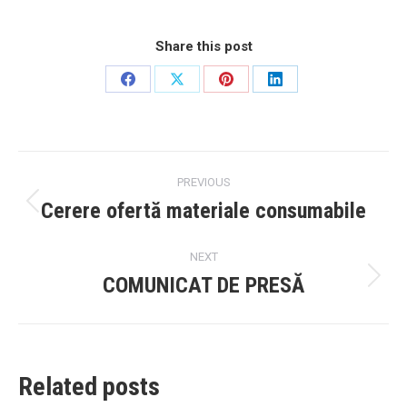
Share this post
Share
Share
Share
Share
on
on
on
on
Facebook
X
Pinterest
LinkedIn
Post
PREVIOUS
navigation
Cerere ofertă materiale consumabile
Previous
post:
NEXT
COMUNICAT DE PRESĂ
Next
post:
Related posts