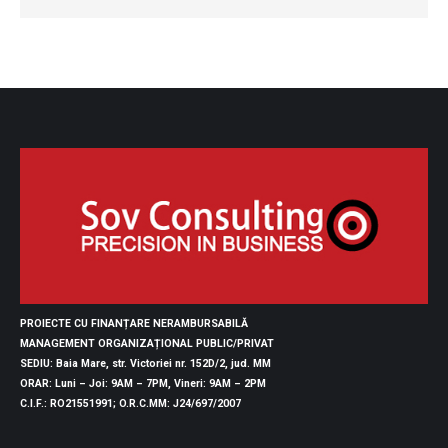
PROIECTE CU FINANȚARE NERAMBURSABILĂ
MANAGEMENT ORGANIZAȚIONAL PUBLIC/PRIVAT
SEDIU
: Baia Mare, str. Victoriei nr. 152D/2, jud. MM
ORAR
: Luni – Joi: 9AM – 7PM, Vineri: 9AM – 2PM
C.I.F.
: RO21551991;
O.R.C.MM
: J24/697/2007