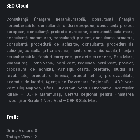
SEO Cloud
Consultanță finanțare nerambursabilă, consultanță finanțări
nerambursabile, consultanță fonduri europene, consultanță proiect
european, consultanță proiecte europene, consultanță baia mare,
consultanță maramureș, consultanță proiect, consultanță proiecte,
consultanță procedură de achiziție, consultanță proceduri de
achiziție, consultanță transilvania, finanțare nerambursabilă, finanțări
nerambursabile, fonduri europene, proiecte europene, Baia Mare,
Maramureș, Transilvania, nord-vest, regiunea nord-vest, proiect,
procedură de achizitii, Achiziții, ofertă, ofertare, studiu de
fezabilitate, proiectare tehnică, proiect tehnic, prefezabilitate,
execuție de lucrări, Agenția de Dezvoltare Regională – ADR Nord
Vest Cluj Napoca, Oficiul Judetean pentru Finanțarea Investițiilor
Rurale – OJFIR Maramureș, Centrul Regional pentru Finanțarea
Investițiilor Rurale 6 Nord Vest – CRFIR Satu Mare
Trafic
Online Visitors:
0
Today's Views:
2