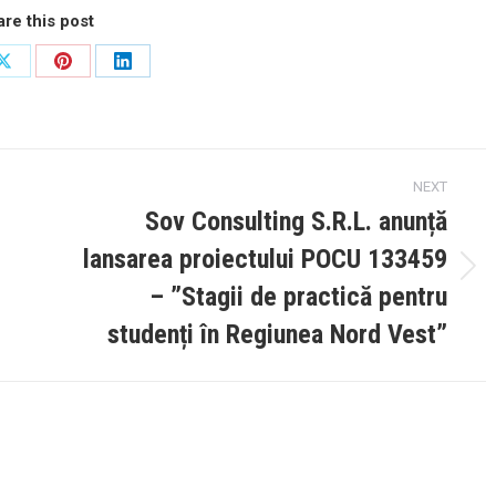
re this post
Share
Share
Share
on
on
on
ok
X
Pinterest
LinkedIn
NEXT
Sov Consulting S.R.L. anunță
lansarea proiectului POCU 133459
Next
– ”Stagii de practică pentru
post:
studenți în Regiunea Nord Vest”