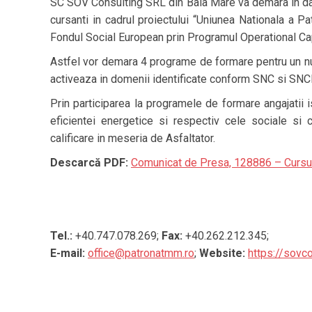
SC SOV Consulting SRL din Baia Mare va demara in da
cursanti in cadrul proiectului “Uniunea Nationala a P
Fondul Social European prin Programul Operational C
Astfel vor demara 4 programe de formare pentru un nu
activeaza in domenii identificate conform SNC si SNC
Prin participarea la programele de formare angajatii i
eficientei energetice si respectiv cele sociale si
calificare in meseria de Asfaltator.
Descarcă PDF:
Comunicat de Presa, 128886 – Cursu
Tel.:
+40.747.078.269;
Fax:
+40.262.212.345;
E-mail:
office@patronatmm.ro
;
Website:
https://sovco