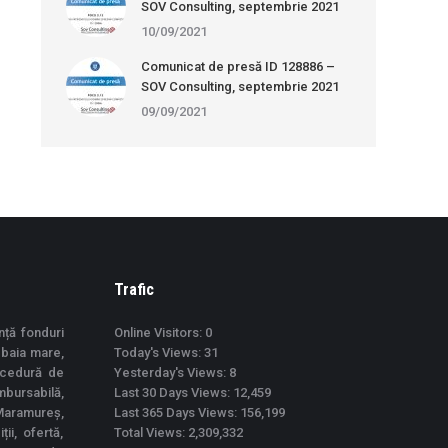
SOV Consulting, septembrie 2021
10/09/2021
Comunicat de presă ID 128886 –
SOV Consulting, septembrie 2021
09/09/2021
Trafic
nță fonduri
Online Visitors:
0
 baia mare,
Today's Views:
31
ocedură de
Yesterday's Views:
8
mbursabilă,
Last 30 Days Views:
12,459
Maramureș,
Last 365 Days Views:
156,199
ii, ofertă,
Total Views:
2,309,332