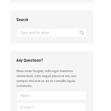
Search
Search:
Any Questions?
Maecenas feugiat, nulla eget maximus
elementum, odio augue placerat est, nec
semper nisl erat ac ex el convallis ligula
commodo.
Name
E-mail *