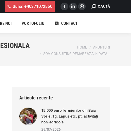
Sună: +40371072550
SEARCH:
CAUTĂ
Facebook
Linkedin
Whatsapp
page
page
page
RE NOI
PORTOFOLIU
CONTACT
opens
opens
opens
...
in
in
in
new
new
new
FESIONALA
window
window
window
You are here:
HOME
ANUNȚURI
SOV CONSULTING DEMAREAZA IN DATA…
Articole recente
15.000 euro fermierilor din Baia
Sprie, Tg. Lăpuș etc. pt. activități
non-agricole
29/07/2026