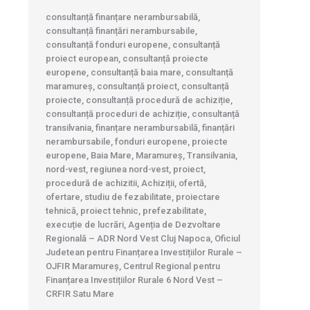
consultanță finanțare nerambursabilă,
consultanță finanțări nerambursabile,
consultanță fonduri europene, consultanță
proiect european, consultanță proiecte
europene, consultanță baia mare, consultanță
maramureș, consultanță proiect, consultanță
proiecte, consultanță procedură de achiziție,
consultanță proceduri de achiziție, consultanță
transilvania, finanțare nerambursabilă, finanțări
nerambursabile, fonduri europene, proiecte
europene, Baia Mare, Maramureș, Transilvania,
nord-vest, regiunea nord-vest, proiect,
procedură de achizitii, Achiziții, ofertă,
ofertare, studiu de fezabilitate, proiectare
tehnică, proiect tehnic, prefezabilitate,
execuție de lucrări, Agenția de Dezvoltare
Regională – ADR Nord Vest Cluj Napoca, Oficiul
Judetean pentru Finanțarea Investițiilor Rurale –
OJFIR Maramureș, Centrul Regional pentru
Finanțarea Investițiilor Rurale 6 Nord Vest –
CRFIR Satu Mare