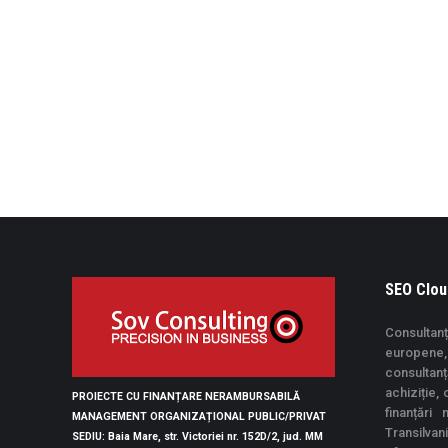
SEO Clou
Consultanț
europene, 
consultan
achiziție,
PROIECTE CU FINANȚARE NERAMBURSABILĂ
finanțări
MANAGEMENT ORGANIZAȚIONAL PUBLIC/PRIVAT
Transilvan
SEDIU
: Baia Mare, str. Victoriei nr. 152D/2, jud. MM