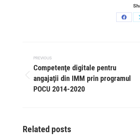
Sha
Share
on
Facebo
Post
PREVIOUS
navigation
Competenţe digitale pentru
angajaţii din IMM prin programul
Previous
post:
POCU 2014-2020
Related posts