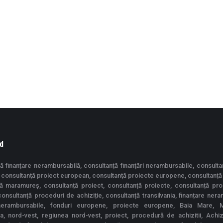
d
ă finanțare nerambursabilă, consultanță finanțări nerambursabile, consulta
consultanță proiect european, consultanță proiecte europene, consultanță
ță maramureș, consultanță proiect, consultanță proiecte, consultanță pr
 consultanță proceduri de achiziție, consultanță transilvania, finanțare nera
 nerambursabile, fonduri europene, proiecte europene, Baia Mare, 
ia, nord-vest, regiunea nord-vest, proiect, procedură de achizitii, Achiziț