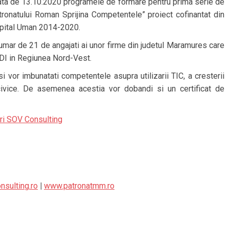
ta de 13.10.2020 programele de formare pentru prima serie de
atronatului Roman Sprijina Competentele” proiect cofinantat din
apital Uman 2014-2020.
mar de 21 de angajati ai unor firme din judetul Maramures care
DI in Regiunea Nord-Vest.
si vor imbunatati competentele asupra utilizarii TIC, a cresterii
 civice. De asemenea acestia vor dobandi si un certificat de
ri SOV Consulting
nsulting.ro
|
www.patronatmm.ro