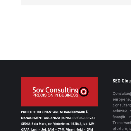
SEO Clou
Consultanț
europene, 
consultan
achiziție,
PROIECTE CU FINANȚARE NERAMBURSABILĂ
finanțări
MANAGEMENT ORGANIZAȚIONAL PUBLIC/PRIVAT
Transilvan
SEDIU
: Baia Mare, str. Victoriei nr. 152D/2, jud. MM
ofertare, 
ORAR
: Luni – Joi: 9AM – 7PM, Vineri: 9AM – 2PM