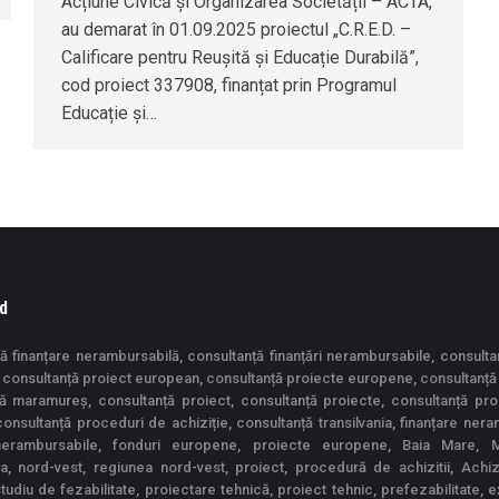
Acțiune Civică și Organizarea Societății – ACTA,
au demarat în 01.09.2025 proiectul „C.R.E.D. –
Calificare pentru Reușită și Educație Durabilă”,
cod proiect 337908, finanțat prin Programul
Educație și…
d
ă finanțare nerambursabilă, consultanță finanțări nerambursabile, consulta
consultanță proiect european, consultanță proiecte europene, consultanță
ță maramureș, consultanță proiect, consultanță proiecte, consultanță pr
 consultanță proceduri de achiziție, consultanță transilvania, finanțare nera
 nerambursabile, fonduri europene, proiecte europene, Baia Mare, 
ia, nord-vest, regiunea nord-vest, proiect, procedură de achizitii, Achiziț
studiu de fezabilitate, proiectare tehnică, proiect tehnic, prefezabilitate, 