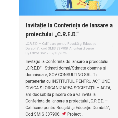
Invitație la Conferința de lansare a
proiectului „C.R.E.D.”
„C.R.E.D. – Calificare pentru Reușită și Educație
Durabilă”, cod SMIS 337908
,
Anunțuri diverse
By
Editor Sov
07/10/2025
Invitație la Conferința de lansare a proiectului
„C.R.E.D.” Stimați domni/Stimate doamne și
domnișoare, SOV CONSULTING SRL, în
parteneriat cu INSTITUTUL PENTRU ACȚIUNE
CIVICĂ ȘI ORGANIZAREA SOCIETĂȚII – ACTA,
are deosebita plăcere de a vă invita la
Conferința de lansare a proiectului „C.R.E.D. –
Calificare pentru Reușită și Educație Durabilă”,
Cod SMIS 337908.
Proiect…