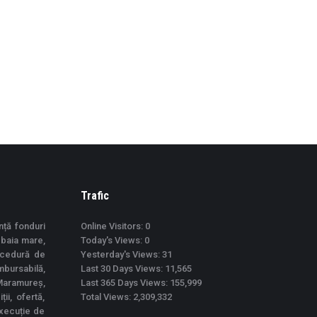
Trafic
nță fonduri
Online Visitors:
0
 baia mare,
Today's Views:
0
ocedură de
Yesterday's Views:
31
mbursabilă,
Last 30 Days Views:
11,565
Maramureș,
Last 365 Days Views:
155,999
ii, ofertă,
Total Views:
2,309,332
execuție de