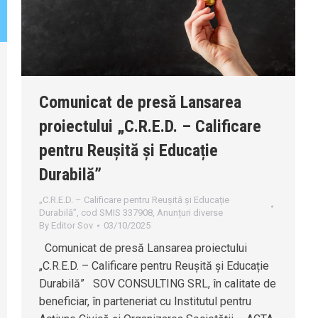
Comunicat de presă Lansarea
proiectului „C.R.E.D. – Calificare
pentru Reușită și Educație
Durabilă”
„C.R.E.D. – Calificare pentru Reușită și Educație
Durabilă”, cod SMIS 337908
,
Anunțuri diverse
By
Editor Sov
03/10/2025
Comunicat de presă Lansarea proiectului
„C.R.E.D. – Calificare pentru Reușită și Educație
Durabilă” SOV CONSULTING SRL, în calitate de
beneficiar, în parteneriat cu Institutul pentru