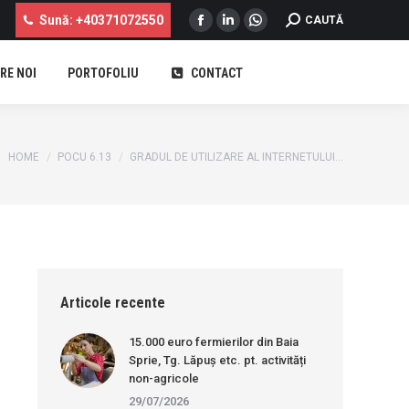
Sună: +40371072550
SEARCH:
CAUTĂ
Facebook
Linkedin
Whatsapp
page
page
page
RE NOI
PORTOFOLIU
CONTACT
opens
opens
opens
...
in
in
in
new
new
new
window
window
window
You are here:
HOME
POCU 6.13
GRADUL DE UTILIZARE AL INTERNETULUI…
Articole recente
15.000 euro fermierilor din Baia
Sprie, Tg. Lăpuș etc. pt. activități
non-agricole
29/07/2026