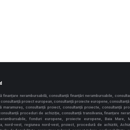
d
ă finanțare nerambursabilă, consultanță finanțări nerambursabile, consulta
consultanță proiect european, consultanță proiecte europene, consultanță
ță maramureș, consultanță proiect, consultanță proiecte, consultanță pr
 consultanță proceduri de achiziție, consultanță transilvania, finanțare nera
 nerambursabile, fonduri europene, proiecte europene, Baia Mare, 
ia, nord-vest, regiunea nord-vest, proiect, procedură de achizitii, Achiziț