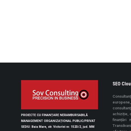
SEO Clou
Consultanț
europene, 
consultan
achiziție,
PROIECTE CU FINANȚARE NERAMBURSABILĂ
finanțări
MANAGEMENT ORGANIZAȚIONAL PUBLIC/PRIVAT
Transilvan
SEDIU
: Baia Mare, str. Victoriei nr. 152D/2, jud. MM