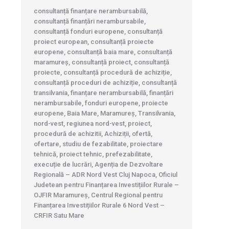
consultanță finanțare nerambursabilă,
consultanță finanțări nerambursabile,
consultanță fonduri europene, consultanță
proiect european, consultanță proiecte
europene, consultanță baia mare, consultanță
maramureș, consultanță proiect, consultanță
proiecte, consultanță procedură de achiziție,
consultanță proceduri de achiziție, consultanță
transilvania, finanțare nerambursabilă, finanțări
nerambursabile, fonduri europene, proiecte
europene, Baia Mare, Maramureș, Transilvania,
nord-vest, regiunea nord-vest, proiect,
procedură de achizitii, Achiziții, ofertă,
ofertare, studiu de fezabilitate, proiectare
tehnică, proiect tehnic, prefezabilitate,
execuție de lucrări, Agenția de Dezvoltare
Regională – ADR Nord Vest Cluj Napoca, Oficiul
Judetean pentru Finanțarea Investițiilor Rurale –
OJFIR Maramureș, Centrul Regional pentru
Finanțarea Investițiilor Rurale 6 Nord Vest –
CRFIR Satu Mare