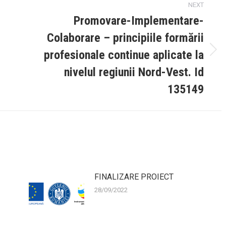
NEXT
Promovare-Implementare-
Colaborare – principiile formării
profesionale continue aplicate la
Next
post:
nivelul regiunii Nord-Vest. Id
135149
FINALIZARE PROIECT
28/09/2022