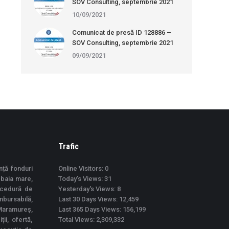
SOV Consulting, septembrie 2021
10/09/2021
Comunicat de presă ID 128886 –
SOV Consulting, septembrie 2021
09/09/2021
Trafic
nță fonduri
Online Visitors:
0
 baia mare,
Today's Views:
31
ocedură de
Yesterday's Views:
8
mbursabilă,
Last 30 Days Views:
12,459
Maramureș,
Last 365 Days Views:
156,199
ii, ofertă,
Total Views:
2,309,332