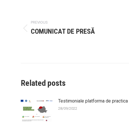
navigation
PREVIOUS
COMUNICAT DE PRESĂ
Previous
post:
Related posts
Testimoniale platforma de practica
28/09/2022