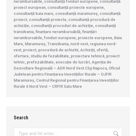
nerambursabile, consultanță fonduri europene, consultanță
proiect european, consultanță proiecte europene,
consultanță baia mare, consultanță maramureș, consultanță
proiect, consultanță proiecte, consultanță procedură de
achiziție, consultanță proceduri de achiziție, consultanță
transilvania, finanțare nerambursabilă, finanțări
nerambursabile, fonduri europene, proiecte europene, Baia
Mare, Maramureș, Transilvania, nord-vest, regiunea nord-
vest, proiect, procedură de achizitii, Achiziții, ofertă,
ofertare, studiu de fezabilitate, proiectare tehnică, proiect
tehnic, prefezabilitate, execuție de lucrări, Agenția de
Dezvoltare Regională – ADR Nord Vest Cluj Napoca, Oficiul
Judetean pentru Finanțarea Investițiilor Rurale – OJFIR
Maramureș, Centrul Regional pentru Finanțarea Investițiilor
Rurale 6 Nord Vest – CRFIR Satu Mare
Search
Search: