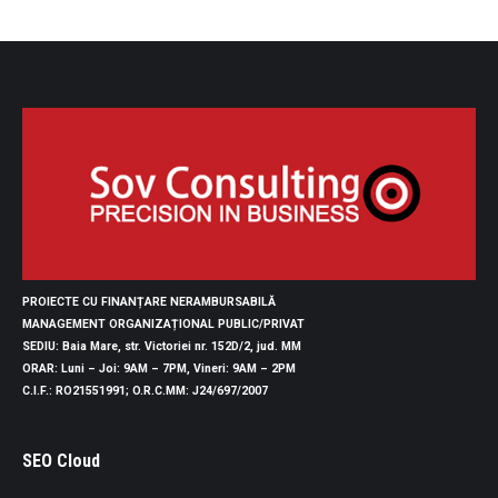
PROIECTE CU FINANȚARE NERAMBURSABILĂ
MANAGEMENT ORGANIZAȚIONAL PUBLIC/PRIVAT
SEDIU
: Baia Mare, str. Victoriei nr. 152D/2, jud. MM
ORAR
: Luni – Joi: 9AM – 7PM, Vineri: 9AM – 2PM
C.I.F.
: RO21551991;
O.R.C.MM
: J24/697/2007
SEO Cloud