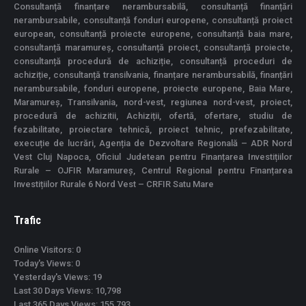
Consultanță finanțare nerambursabilă, consultanță finanțări
nerambursabile, consultanță fonduri europene, consultanță proiect
european, consultanță proiecte europene, consultanță baia mare,
consultanță maramureș, consultanță proiect, consultanță proiecte,
consultanță procedură de achiziție, consultanță proceduri de
achiziție, consultanță transilvania, finanțare nerambursabilă, finanțări
nerambursabile, fonduri europene, proiecte europene, Baia Mare,
Maramureș, Transilvania, nord-vest, regiunea nord-vest, proiect,
procedură de achizitii, Achiziții, ofertă, ofertare, studiu de
fezabilitate, proiectare tehnică, proiect tehnic, prefezabilitate,
execuție de lucrări, Agenția de Dezvoltare Regională – ADR Nord
Vest Cluj Napoca, Oficiul Judetean pentru Finanțarea Investițiilor
Rurale – OJFIR Maramureș, Centrul Regional pentru Finanțarea
Investițiilor Rurale 6 Nord Vest – CRFIR Satu Mare
Trafic
Online Visitors:
0
Today's Views:
0
Yesterday's Views:
19
Last 30 Days Views:
10,798
Last 365 Days Views:
155,793