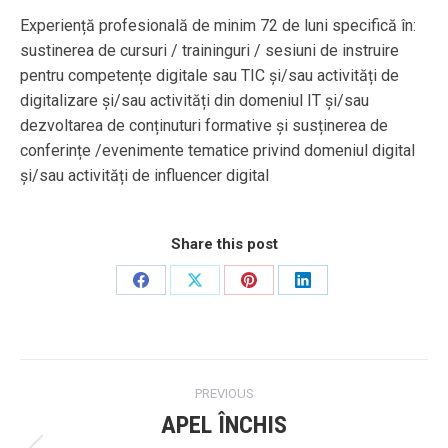
Experiență profesională de minim 72 de luni specifică în:
sustinerea de cursuri / traininguri / sesiuni de instruire
pentru competențe digitale sau TIC și/sau activități de
digitalizare și/sau activități din domeniul IT și/sau
dezvoltarea de conținuturi formative și susținerea de
conferințe /evenimente tematice privind domeniul digital
și/sau activități de influencer digital
Share this post
Share
Share
Share
Share
on
on
on
on
Facebook
X
Pinterest
LinkedIn
Post
PREVIOUS
navigation
APEL ÎNCHIS