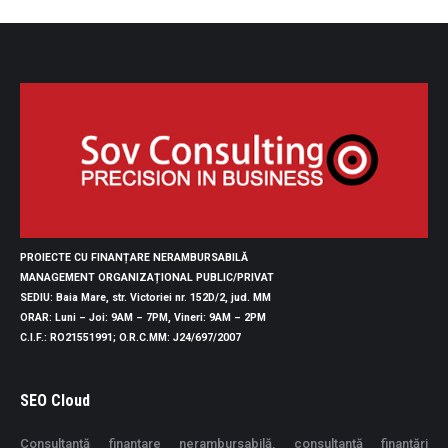
PROIECTE CU FINANȚARE NERAMBURSABILĂ
MANAGEMENT ORGANIZAȚIONAL PUBLIC/PRIVAT
SEDIU
: Baia Mare, str. Victoriei nr. 152D/2, jud. MM
ORAR
: Luni – Joi: 9AM – 7PM, Vineri: 9AM – 2PM
C.I.F.
: RO21551991;
O.R.C.MM
: J24/697/2007
SEO Cloud
Consultanță finanțare nerambursabilă, consultanță finanțări