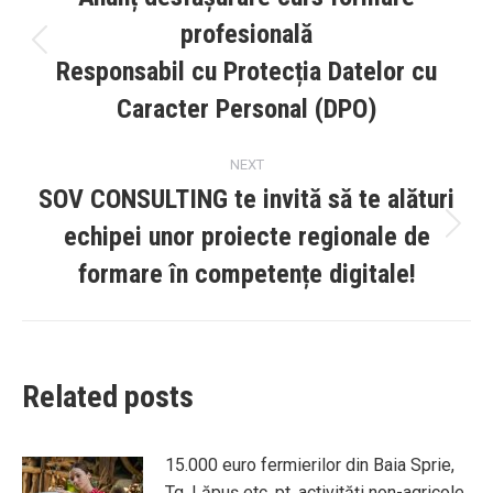
profesională
Previous
Responsabil cu Protecția Datelor cu
post:
Caracter Personal (DPO)
NEXT
SOV CONSULTING te invită să te alături
echipei unor proiecte regionale de
Next
post:
formare în competențe digitale!
Related posts
15.000 euro fermierilor din Baia Sprie,
Tg. Lăpuș etc. pt. activități non-agricole