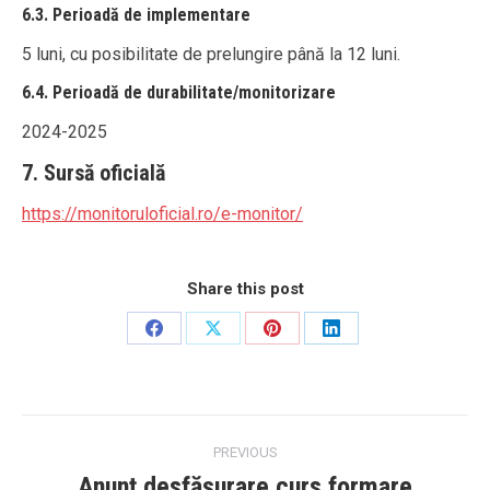
6.3. Perioadă de implementare
5 luni, cu posibilitate de prelungire până la 12 luni.
6.4. Perioadă de durabilitate/monitorizare
2024-2025
7. Sursă oficială
https://monitoruloficial.ro/e-monitor/
Share this post
Share
Share
Share
Share
on
on
on
on
Facebook
X
Pinterest
LinkedIn
Post
PREVIOUS
navigation
Anunț desfășurare curs formare