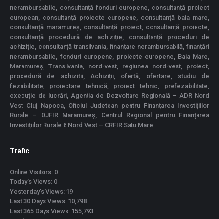
nerambursabile, consultanță fonduri europene, consultanță proiect
european, consultanță proiecte europene, consultanță baia mare,
consultanță maramureș, consultanță proiect, consultanță proiecte,
consultanță procedură de achiziție, consultanță proceduri de
achiziție, consultanță transilvania, finanțare nerambursabilă, finanțări
nerambursabile, fonduri europene, proiecte europene, Baia Mare,
Maramureș, Transilvania, nord-vest, regiunea nord-vest, proiect,
procedură de achizitii, Achiziții, ofertă, ofertare, studiu de
fezabilitate, proiectare tehnică, proiect tehnic, prefezabilitate,
execuție de lucrări, Agenția de Dezvoltare Regională – ADR Nord
Vest Cluj Napoca, Oficiul Judetean pentru Finanțarea Investițiilor
Rurale – OJFIR Maramureș, Centrul Regional pentru Finanțarea
Investițiilor Rurale 6 Nord Vest – CRFIR Satu Mare
Trafic
Online Visitors:
0
Today's Views:
0
Yesterday's Views:
19
Last 30 Days Views:
10,798
Last 365 Days Views:
155,793