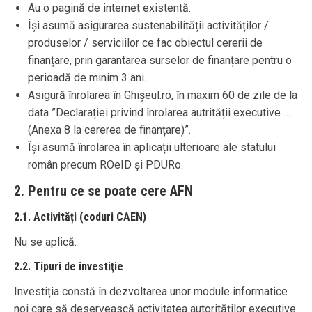
Au o pagină de internet existentă.
Își asumă asigurarea sustenabilității activităților /
produselor / serviciilor ce fac obiectul cererii de
finanțare, prin garantarea surselor de finanțare pentru o
perioadă de minim 3 ani.
Asigură înrolarea în Ghișeul.ro, în maxim 60 de zile de la
data ”Declarației privind înrolarea autrității executive …
(Anexa 8 la cererea de finanțare)”.
Își asumă înrolarea în aplicații ulterioare ale statului
român precum ROeID și PDURo.
2. Pentru ce se poate cere AFN
2.1. Activități (coduri CAEN)
Nu se aplică.
2.2. Tipuri de investiţie
Investiția constă în dezvoltarea unor module informatice
noi care să deservească activitatea autorităților executive