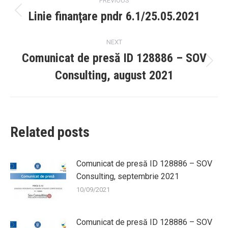
PREVIOUS
navigation
Linie finanţare pndr 6.1/25.05.2021
Previous
post:
NEXT
Comunicat de presă ID 128886 – SOV
Next
Consulting, august 2021
post:
Related posts
Comunicat de presă ID 128886 – SOV
Consulting, septembrie 2021
10/09/2021
Comunicat de presă ID 128886 – SOV