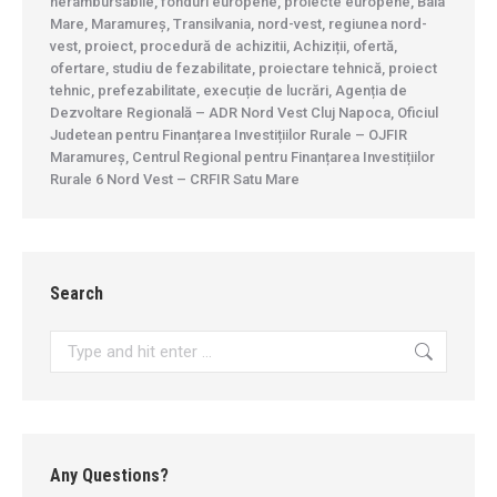
nerambursabile, fonduri europene, proiecte europene, Baia
Mare, Maramureș, Transilvania, nord-vest, regiunea nord-
vest, proiect, procedură de achizitii, Achiziții, ofertă,
ofertare, studiu de fezabilitate, proiectare tehnică, proiect
tehnic, prefezabilitate, execuție de lucrări, Agenția de
Dezvoltare Regională – ADR Nord Vest Cluj Napoca, Oficiul
Judetean pentru Finanțarea Investițiilor Rurale – OJFIR
Maramureș, Centrul Regional pentru Finanțarea Investițiilor
Rurale 6 Nord Vest – CRFIR Satu Mare
Search
Search:
Any Questions?