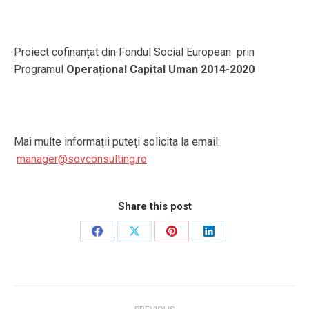
Proiect cofinanțat din Fondul Social European prin
Programul
Operațional Capital Uman 2014-2020
Mai multe informații puteți solicita la email:
manager@sovconsulting.ro
Share this post
Share
Share
Share
Share
on
on
on
on
Facebook
X
Pinterest
LinkedIn
Post