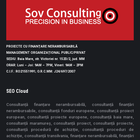
PROIECTE CU FINANȚARE NERAMBURSABILĂ
MANAGEMENT ORGANIZAȚIONAL PUBLIC/PRIVAT
SEDIU
: Baia Mare, str. Victoriei nr. 152D/2, jud. MM
ORAR
: Luni – Joi: 9AM – 7PM, Vineri: 9AM – 2PM
C.I.F.
: RO21551991;
O.R.C.MM
: J24/697/2007
SEO Cloud
Consultanță finanțare nerambursabilă, consultanță finanțări
nerambursabile, consultanță fonduri europene, consultanță proiect
european, consultanță proiecte europene, consultanță baia mare,
consultanță maramureș, consultanță proiect, consultanță proiecte,
consultanță procedură de achiziție, consultanță proceduri de
achiziție, consultanță transilvania, finanțare nerambursabilă, finanțări