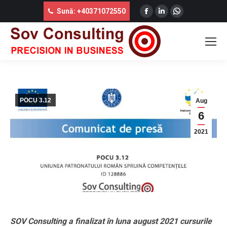
Facebook
Linkedin
Whatsapp
Sună: +40371072550
COMUNICAT DE PRESĂ ID 128886 – SOV
page
page
page
CONSULTING, AUGUST 2021
opens
opens
opens
You are here:
in
in
in
new
new
new
window
window
window
POCU 3.12
Aug
6
2021
SOV Consulting a finalizat în luna august 2021 cursurile