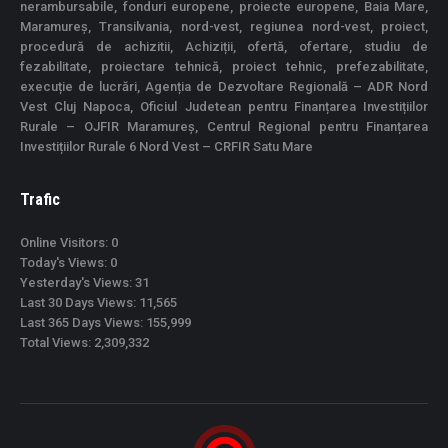
nerambursabile, fonduri europene, proiecte europene, Baia Mare,
Maramureș, Transilvania, nord-vest, regiunea nord-vest, proiect,
procedură de achizitii, Achiziții, ofertă, ofertare, studiu de
fezabilitate, proiectare tehnică, proiect tehnic, prefezabilitate,
execuție de lucrări, Agenția de Dezvoltare Regională – ADR Nord
Vest Cluj Napoca, Oficiul Judetean pentru Finanțarea Investițiilor
Rurale – OJFIR Maramureș, Centrul Regional pentru Finanțarea
Investițiilor Rurale 6 Nord Vest – CRFIR Satu Mare
Trafic
Online Visitors:
0
Today's Views:
0
Yesterday's Views:
31
Last 30 Days Views:
11,565
Last 365 Days Views:
155,999
Total Views:
2,309,332