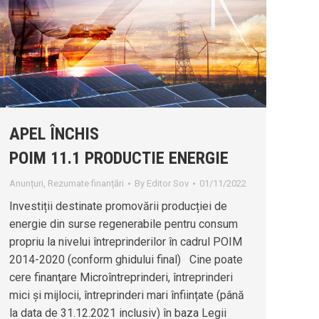
APEL ÎNCHIS
POIM 11.1 PRODUCTIE ENERGIE
Anunțuri
,
Rezumate finanțări
By
Editor Sov
01/11/2022
Investiții destinate promovării producției de
energie din surse regenerabile pentru consum
propriu la nivelui întreprinderilor în cadrul POIM
2014-2020 (conform ghidului final) Cine poate
cere finanţare Microîntreprinderi, întreprinderi
mici și mijlocii, întreprinderi mari înființate (până
la data de 31.12.2021 inclusiv) în baza Legii