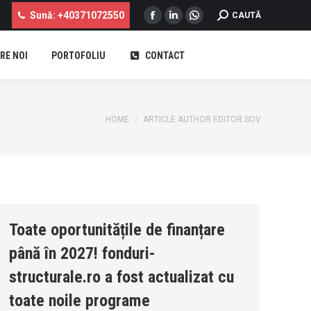
Sună: +40371072550
SEARCH:
CAUTĂ
Facebook
Linkedin
Whatsapp
page
page
page
RE NOI
PORTOFOLIU
CONTACT
opens
opens
opens
...
in
in
in
new
new
new
window
window
window
You are here:
HOME
ARTICLE AUTHOR EDITOR SOV
Toate oportunitățile de finanțare
până în 2027! fonduri-
structurale.ro a fost actualizat cu
toate noile programe