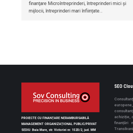
finanţare Microîntreprinderi, întreprinderi mici și
mijlocii, întreprinderi mari înființate…
SEO Clou
Consultanț
europene, 
consultan
achiziție,
PROIECTE CU FINANȚARE NERAMBURSABILĂ
finanțări
MANAGEMENT ORGANIZAȚIONAL PUBLIC/PRIVAT
Transilvan
SEDIU
: Baia Mare, str. Victoriei nr. 152D/2, jud. MM