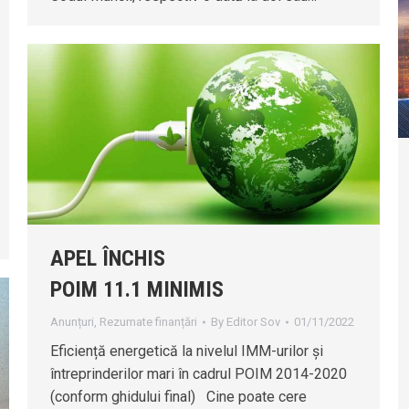
APEL ÎNCHIS
POIM 11.1 MINIMIS
Anunțuri
,
Rezumate finanțări
By
Editor Sov
01/11/2022
Eficiență energetică la nivelul IMM-urilor și
întreprinderilor mari în cadrul POIM 2014-2020
(conform ghidului final) Cine poate cere