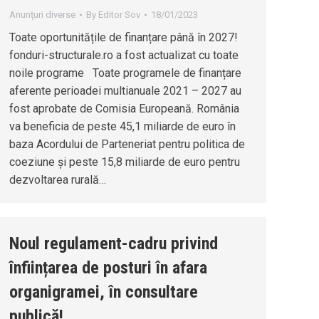
Anunțuri diverse
By
Editor Sov
18/01/2023
Toate oportunitățile de finanțare până în 2027!
fonduri-structurale.ro a fost actualizat cu toate
noile programe Toate programele de finanțare
aferente perioadei multianuale 2021 – 2027 au
fost aprobate de Comisia Europeană. România
va beneficia de peste 45,1 miliarde de euro în
baza Acordului de Parteneriat pentru politica de
coeziune și peste 15,8 miliarde de euro pentru
dezvoltarea rurală…
Noul regulament-cadru privind
înființarea de posturi în afara
organigramei, în consultare
publică!