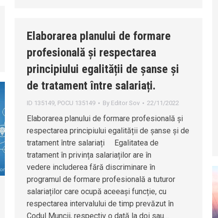
Elaborarea planului de formare
profesională și respectarea
principiului egalității de șanse și
de tratament între salariați.
ID 135149
,
POCU 135149
By
Editor Sov
22/11/2022
Elaborarea planului de formare profesională și
respectarea principiului egalității de șanse și de
tratament între salariați Egalitatea de
tratament în privința salariaților are în
vedere includerea fără discriminare în
programul de formare profesională a tuturor
salariaților care ocupă aceeași funcție, cu
respectarea intervalului de timp prevăzut în
Codul Muncii, respectiv o dată la doi sau…