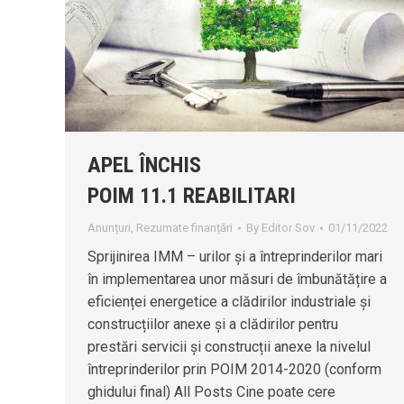
APEL ÎNCHIS
POIM 11.1 REABILITARI
Anunțuri
,
Rezumate finanțări
By
Editor Sov
01/11/2022
Sprijinirea IMM – urilor și a întreprinderilor mari
în implementarea unor măsuri de îmbunătățire a
eficienței energetice a clădirilor industriale și
construcțiilor anexe și a clădirilor pentru
prestări servicii și construcții anexe la nivelul
întreprinderilor prin POIM 2014-2020 (conform
ghidului final) All Posts Cine poate cere