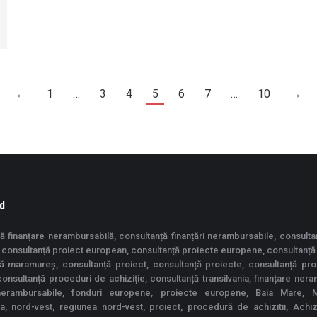
←
1
…
3
4
5
6
7
…
10
→
d
ă finanțare nerambursabilă, consultanță finanțări nerambursabile, consulta
consultanță proiect european, consultanță proiecte europene, consultanță
ță maramureș, consultanță proiect, consultanță proiecte, consultanță pr
 consultanță proceduri de achiziție, consultanță transilvania, finanțare nera
 nerambursabile, fonduri europene, proiecte europene, Baia Mare, 
ia, nord-vest, regiunea nord-vest, proiect, procedură de achizitii, Achiziț