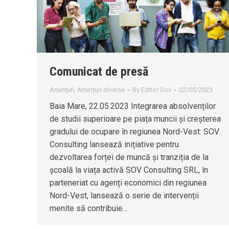
Comunicat de presă
Anunțuri
,
Anunțuri diverse
By
Editor Sov
22/05/2023
Baia Mare, 22.05.2023 Integrarea absolvenților
de studii superioare pe piața muncii și creșterea
gradului de ocupare în regiunea Nord-Vest: SOV
Consulting lansează inițiative pentru
dezvoltarea forței de muncă și tranziția de la
școală la viața activă SOV Consulting SRL, în
parteneriat cu agenți economici din regiunea
Nord-Vest, lansează o serie de intervenții
menite să contribuie…