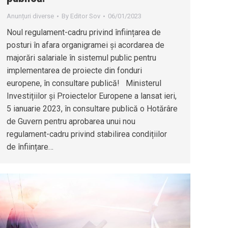
Anunțuri diverse
By
Editor Sov
06/01/2023
Noul regulament-cadru privind înființarea de
posturi în afara organigramei și acordarea de
majorări salariale în sistemul public pentru
implementarea de proiecte din fonduri
europene, în consultare publică! Ministerul
Investițiilor și Proiectelor Europene a lansat ieri,
5 ianuarie 2023, în consultare publică o Hotărâre
de Guvern pentru aprobarea unui nou
regulament-cadru privind stabilirea condițiilor
de înființare…