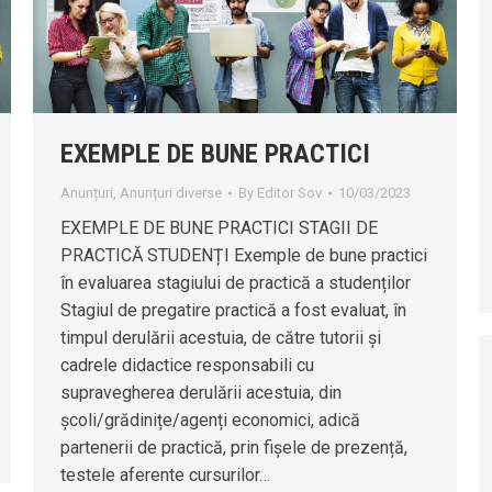
EXEMPLE DE BUNE PRACTICI
Anunțuri
,
Anunțuri diverse
By
Editor Sov
10/03/2023
EXEMPLE DE BUNE PRACTICI STAGII DE
PRACTICĂ STUDENȚI Exemple de bune practici
în evaluarea stagiului de practică a studenților
Stagiul de pregatire practică a fost evaluat, în
timpul derulării acestuia, de către tutorii și
cadrele didactice responsabili cu
supravegherea derulării acestuia, din
școli/grădinițe/agenți economici, adică
partenerii de practică, prin fișele de prezență,
testele aferente cursurilor…