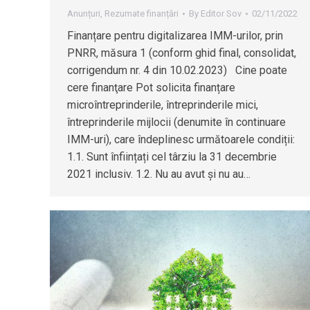
Anunțuri
,
Rezumate finanțări
By
Editor Sov
02/11/2022
Finanțare pentru digitalizarea IMM-urilor, prin
PNRR, măsura 1 (conform ghid final, consolidat,
corrigendum nr. 4 din 10.02.2023) Cine poate
cere finanţare Pot solicita finanțare
microîntreprinderile, întreprinderile mici,
întreprinderile mijlocii (denumite în continuare
IMM-uri), care îndeplinesc următoarele condiții:
1.1. Sunt înființați cel târziu la 31 decembrie
2021 inclusiv. 1.2. Nu au avut și nu au…