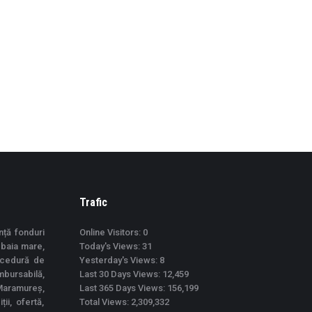
Trafic
nță fonduri
Online Visitors:
0
 baia mare,
Today's Views:
31
ocedură de
Yesterday's Views:
8
mbursabilă,
Last 30 Days Views:
12,459
Maramureș,
Last 365 Days Views:
156,199
ii, ofertă,
Total Views:
2,309,332